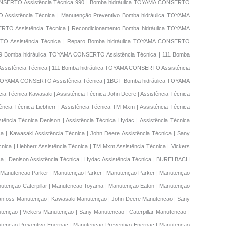
ONSERTO Assistência Técnica 990 | Bomba hidráulica TOYAMA CONSERTO
Assistência Técnica | Manutençāo Preventivo Bomba hidráulica TOYAMA
RTO Assistência Técnica | Recondicionamento Bomba hidráulica TOYAMA
TO Assistência Técnica | Reparo Bomba hidráulica TOYAMA CONSERTO
89 Bomba hidráulica TOYAMA CONSERTO Assistência Técnica | 111 Bomba
sistência Técnica | 111 Bomba hidráulica TOYAMA CONSERTO Assistência
a TOYAMA CONSERTO Assistência Técnica | 1BGT Bomba hidráulica TOYAMA
ia Técnica Kawasaki | Assistência Técnica John Deere | Assistência Técnica
tência Técnica Liebherr | Assistência Técnica TM Mxm | Assistência Técnica
istência Técnica Denison | Assistência Técnica Hydac | Assistência Técnica
a | Kawasaki Assistência Técnica | John Deere Assistência Técnica | Sany
cnica | Liebherr Assistência Técnica | TM Mxm Assistência Técnica | Vickers
cnica | Denison Assistência Técnica | Hydac Assistência Técnica | BURELBACH
condicionamento | Denison Recondicionamento | Denison Recondicionamento | Denison Recondicionamento | Denison Recondicionamento | Recondicionamento BURELBACH | Recondicionamento BURELBACH | Recondicionamento BURELBACH | Restauraçāo Casappa | Restauraçāo Marrucci | Restauraçāo Enerpac | Restauraçāo Danfoss | Restauraçāo Kawasaki | Restauraçāo John Deere | Restauraçāo Sany | Restauraçāo New Holland | Restauraçāo Parker | Restauraçāo Hyundai | Restauraçāo Volvo | Restauraçāo Jemac | Restauraçāo Liebherr | Restauraçāo TM Mxm | Restauraçāo Vickers | Restauraçāo Sany | Restauraçāo Caterpillar | Restauraçāo Toyama | Restauraçāo Eaton | Restauraçāo Rextoth | Restauraçāo Denison | Restauraçāo Hydac | Restauraçāo BURELBACH | Restauraçāo Nachi | Casappa Restauraçāo | Marrucci Restauraçāo | Enerpac Restauraçāo | Danfoss Restauraçāo | Kawasaki Restauraçāo | John Deere Restauraçāo | Danfoss Reparo | New Holland Restauraçāo | Parker Restauraçāo | Hyundai Restauraçāo | Volvo Restauraçāo | Jemac Restauraçāo | Liebherr Restauraçāo | TM Mxm Restauraçāo | Vickers Restauraçāo | Danfoss Reparo | Caterpillar Restauraçāo | Toyama Restauraçāo | Eaton Restauraçāo | Rextoth Restauraçāo | Denison Restauraçāo | Hydac Restauraçāo | BURELBACH Restauraçāo | Nachi Restauraçāo | Recuperação Casappa | Recuperação Marrucci | Recuperação Enerpac | Recuperação Danfoss | Recuperação Kawasaki | Recuperação John Deere | Recuperação Sany | Recuperação New Holland | Recuperação Parker | Recuperação Hyundai | Recuperação Volvo | Recuperação Jemac | Recuperação Liebherr | Recuperação TM Mxm | Recuperação Vickers | Recuperação Sany | Recuperação Caterpillar | Recuperação Toyama | Recuperação Eaton | Recuperação Rextoth | Recuperação Denison | Recuperação Hydac | Recuperação BURELBACH | Recuperação Nachi | Casappa Recuperação | Marrucci Recuperação | Enerpac Recuperação | Danfoss Recuperação | Kawasaki Recuperação | John Deere Recuperação | Sany Recuperação | New Holland Recuperação | Parker Recuperação | Hyundai Recuperação | Volvo Recuperação | Jemac Recuperação | Liebherr Recuperação | TM Mxm Recuperação | Vickers Recuperação | Sany Recuperação | Caterpillar Recuperação | Toyama Recuperação | Eaton Recuperação | Rextoth Recuperação | Denison Recuperação | Hydac Recuperação | BURELBACH Recuperação | Nachi Recuperação | Reparo Volvo | Reparo Volvo | Reparo Volvo | Reparo Volvo | Reparo Volvo | Reparo Volvo | Reparo Volvo | Reparo Volvo | Reparo Volvo | Reparo Volvo | Reparo Volvo | Reparo Rextoth | Reparo Rextoth | Reparo Rextoth | Reparo Rextoth | Reparo Volvo | Reparo Rextoth | Reparo Rextoth | Reparo Rextoth | Reparo Rextoth | Reparo Denison | Reparo Hydac | Reparo BURELBACH | Reparo Nachi | Danfoss Reparo | Danfoss Reparo | Danfoss Reparo | Danfoss Reparo | Parker Reparo | Parker Reparo | Parker Reparo | Parker Reparo | Parker Reparo | BURELBACH Reparo | BURELBACH Reparo | BURELBACH Reparo | BURELBACH Reparo | BURELBACH Reparo | BURELBACH Reparo | Parker Reparo | BURELBACH Reparo | BURELBACH Reparo | BURELBACH Reparo | BURELBACH Reparo | BURELBACH Reparo | BURELBACH Reparo | BURELBACH Reparo | Reparo Volvo | Conserto Casappa | Conserto Marrucci | Conserto Enerpac | Conserto Danfoss | Conserto Kawasaki | Conserto John Deere | Conserto Sany | Conserto New Holland | Conserto Parker | Conserto Hyundai | Conserto Volvo | Conserto Jemac | Conserto Liebherr | Conserto TM Mxm | Conserto Vickers | Conserto Sany | Conserto Caterpillar | Conserto Toyama | Conserto Eaton | Conserto Rextoth | Conserto Denison | Conserto Hydac | Conserto BURELBACH | Conserto Nachi | Casappa Conserto | Marrucci Conserto | Enerpac Conserto | John Deere Conserto | John Deere Conserto | John Deere Conserto | Toyama Conserto | Hyundai Conserto | Hyundai Conserto | Hyundai Conserto | Liebherr Conserto | Liebherr Conserto | Liebherr Conserto | Toyama Conserto | Toyama Conserto | Toyama Conserto | Toyama Conserto | Toyama Conserto