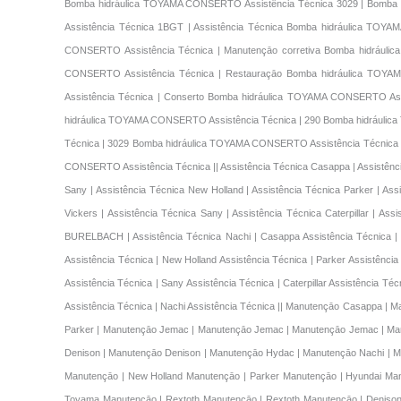
Bomba hidráulica TOYAMA CONSERTO Assistência Técnica 3029 | Bomba
Assistência Técnica 1BGT | Assistência Técnica Bomba hidráulica TO
CONSERTO Assistência Técnica | Manutençāo corretiva Bomba hidráuli
CONSERTO Assistência Técnica | Restauraçāo Bomba hidráulica TOY
Assistência Técnica | Conserto Bomba hidráulica TOYAMA CONSERTO As
hidráulica TOYAMA CONSERTO Assistência Técnica | 290 Bomba hidráuli
Técnica | 3029 Bomba hidráulica TOYAMA CONSERTO Assistência Técnica
CONSERTO Assistência Técnica || Assistência Técnica Casappa | Assistência
Sany | Assistência Técnica New Holland | Assistência Técnica Parker | Ass
Vickers | Assistência Técnica Sany | Assistência Técnica Caterpillar | As
BURELBACH | Assistência Técnica Nachi | Casappa Assistência Técnica | M
Assistência Técnica | New Holland Assistência Técnica | Parker Assistência
Assistência Técnica | Sany Assistência Técnica | Caterpillar Assistência T
Assistência Técnica | Nachi Assistência Técnica |
| Manutençāo Casappa | Manutençāo Marrucci | Manutençāo Enerpac | Manutençāo Danfoss | Manutençāo Kawasaki | Manutençāo Parker | Manutençāo Parker | Manutençāo Parker | Manutençāo Parker | Manutençāo Jemac | Manutençāo Jemac | Manutençāo Jemac | Manutençāo Liebherr | Manutençāo TM Mxm | Manutençāo Vickers | Manutençāo Parker | Manutençāo Caterpillar | Manutençāo Toyama | Manutençāo Eaton | Manutençāo Denison | Manutençāo Denison | Manutençāo Hydac | Manutençāo Nachi | Manutençāo Nachi | Casappa Manutençāo | Marrucci Manutençāo | Danfoss Manutençāo | Danfoss Manutençāo | Kawasaki Manutençāo | John Deere Manutençāo | Sany Manutençāo | New Holland Manutençāo | Parker Manutençāo | Hyundai Manutençāo | Volvo Manutençāo | Jemac Manutençāo | Liebherr Manutençāo | TM Mxm Manutençāo | Vickers Manutençāo | Sany Manutençāo | Caterpillar Manutençāo | Toyama Manutençāo | Rextoth Manutençāo | Rextoth Manutençāo | Denison Manutençāo | Hydac Manutençāo | BURELBACH Manutençāo | Nachi Manutençāo | Manutençāo Preventivo Enerpac | Manutençāo Preventivo Enerpac | Manutençāo Preventivo Enerpac | Manutençāo Preventivo John Deere | Manutençāo Preventivo John Deere | Manutençāo Preventivo John Deere | Manutençāo Preventivo Hydac | Manutençāo Preventivo Hydac | Manutençāo Preventivo Hydac | Manutençāo Preventivo Hydac | Manutençāo Preventivo Hydac | Manutençāo Preventivo Hydac | Manutençāo Preventivo Hydac 