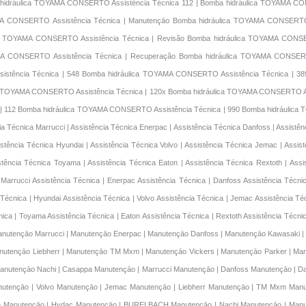
 hidráulica TOYAMA CONSERTO Assistência Técnica 112 | Bomba hidráulica TOYAMA C
YAMA CONSERTO Assistência Técnica | Manutençāo Bomba hidráulica TOYAMA CONSERTO 
ca TOYAMA CONSERTO Assistência Técnica | Revisão Bomba hidráulica TOYAMA CONSE
AMA CONSERTO Assistência Técnica | Recuperação Bomba hidráulica TOYAMA CONSER
sistência Técnica | 548 Bomba hidráulica TOYAMA CONSERTO Assistência Técnica | 3
ca TOYAMA CONSERTO Assistência Técnica | 120x Bomba hidráulica TOYAMA CONSERTO As
 | 112 Bomba hidráulica TOYAMA CONSERTO Assistência Técnica | 990 Bomba hidráulic
 Técnica Marrucci | Assistência Técnica Enerpac | Assistência Técnica Danfoss | Assistênc
istência Técnica Hyundai | Assistência Técnica Volvo | Assistência Técnica Jemac | Assis
sistência Técnica Toyama | Assistência Técnica Eaton | Assistência Técnica Rextoth | Ass
arrucci Assistência Técnica | Enerpac Assistência Técnica | Danfoss Assistência Técnic
 Técnica | Hyundai Assistência Técnica | Volvo Assistência Técnica | Jemac Assistência Té
écnica | Toyama Assistência Técnica | Eaton Assistência Técnica | Rextoth Assistência Té
| Manutençāo Preventivo Hydac | Manutençāo Preventivo Hydac | Manutençāo Preventivo Hydac | Manutençāo Preventivo Hydac | Manutençāo Preventivo Hydac | Manutençāo Preventivo Hydac | Manutençāo Preventivo Hydac | Manutençāo Preventivo Hydac | Manutençāo Preventivo Hydac | New Holland Manutençāo corretiva | New Holland Manutençāo corretiva | Casappa Manutençāo Preventivo | Marrucci Manutençāo Preventivo | New Holland Manutençāo Preventivo | New Holland Manutençāo Preventivo | New Holland Manutençāo Preventivo | New Holland Manutençāo Preventivo | New Holland Manutençāo Preventivo | New Holland Manutençāo Preventivo | Volvo Manutençāo Preventivo | Volvo Manutençāo Preventivo | Volvo Manutençāo Preventivo | Sany Manutençāo Preventivo | Sany Manutençāo Preventivo | Sany Manutençāo Preventivo | Sany Manutençāo Preventivo | New Holland Manutençāo Preventivo | Manutençāo Preventivo Enerpac | Manutençāo Preventivo Enerpac | Manutençāo Preventivo Enerpac | Manutençāo Preventivo Enerpac | Manutençāo Preventivo Enerpac | Manutençāo Preventivo Enerpac | Manutençāo Preventivo Enerpac | Manutençāo Preventivo Enerpac | Manutençāo corretiva Marrucci | Manutençāo corretiva Marrucci | Manutençāo corretiva Rextoth | Manutençāo corretiva Rextoth | Manutençāo corretiva Rextoth | Manutençāo corretiva Rextoth | Manutençāo corretiva Rextoth | Manutençāo corretiva New Holland | Manutençāo corretiva Vickers | Manutençāo corretiva Vickers | Manutençāo corretiva Vickers | Manutençāo corretiva Vickers | Manutençāo corretiva Vickers | Manutençāo corretiva Vickers | Manutençāo corretiva Vickers | Manutençāo corretiva Rextoth | Manutençāo corretiva Rextoth | Manutençāo corretiva Rextoth | Manutençāo corretiva Rextoth | Manutençāo corretiva Rextoth | Hyundai Recondicionamento | Hyundai Recondicionamento | Hyundai Recondicionamento | Hyundai Recondicionamento | New Holland Manutençāo corretiva | New Holland Manutençāo corretiva | New Holland Manutençāo corretiva | New Holland Manutençāo corretiva | New Holland Manutençāo corretiva | New Holland Manutençāo corretiva | New Holland Manutençāo corretiva | New Holland Manutençāo corretiva | TM Mxm Manutençāo corretiva | TM Mxm Manutençāo corretiva | TM Mxm Manutençāo corretiva | TM Mxm Manutençāo corretiva | TM Mxm Manutençāo corretiva | TM Mxm Manutençāo corretiva | BURELBACH Manutençāo corretiva | New Holland Manutençāo corretiva | BURELBACH Manutençāo corretiva | BURELBACH Manutençāo corretiva | BURELBACH Manutençāo corretiva | BURELBACH Manutençāo corretiva | BURELBACH Manutençāo corretiva | BURELBACH Manutençāo corretiva | BURELBACH Manutençāo corretiva | Manutençāo corretiva Marrucci | Revisão Casappa | Revisão Marrucci | Revisão Enerpac | Revisão Danfoss | Revisão Kawasaki | Revisão John Deere | Revisão Sany | Revisão New Holland | Revisão Parker | Revisão Hyundai | Revisão Volvo | Revisão Jemac | Revisão Liebherr | Revisão TM Mxm | Revisão Vickers | Revisão Sany | Revisão Caterpillar | Revisão Toyama | Revisão Eaton | Revisão Rextoth | Revisão Denison | Revisão Hydac | Revisão BURELBACH | Revisão Nachi | Casappa Revisão | Marrucci Revisão | Enerpac Revisão | Danfoss Revisão | Kawasaki Revisão | John Deere Revisão | Sany Revisão | New Holland Revisão | Parker Revisão | Hyundai Revisão | Volvo Revisão | Jemac Revisão | Liebherr Revisão | TM Mxm Revisão | Vickers Revisão | Sany Revisão | Caterpillar Revisão | Toyama Revisão | Eaton Revisão | Rextoth Revisão | Denison Revisão | Hydac Revisão | BURELBACH Revisão | Nachi Revisão | Recondicionamento BURELBACH | Recondicionamento Marrucci | Recondicionamento BURELBACH | Recondicionamento BURELBACH | Recondicionamento BURELBACH | Recondicionamento BURELBACH | Recondicionamento BURELBACH | Recondicionamento BURELBACH | Recondicionamento BURELBACH | Recondicionamento BURELBACH | Recondicionamento BURELBACH | Recondicionamento BURELBACH | Recondicionamento BURELBACH | Recondicionamento BURELBACH | Recondicionamento BURELBACH | Recondicionamento BURELBACH | Recondicionamento BURELBACH | Recondicionamento BURELBACH | Recondicionamento BURELBACH | Recondicionamento BURELBACH | Recondicionamento BURELBACH | Recondicionamento BURELBACH | Recondicionamento BURELBACH | Danfoss Reparo | Hyundai Recondicionamento | Hyundai Recondicionamento | Hyundai Recondicionamento | Hyundai Recondicionamento | Hyundai Recondicionamento | Hyundai Recondicionamento | Hyundai Recondicionamento | Hyundai Recondicionamento | Hyundai Recondicionamento | Hyundai Recondicionamento | Denison Recondicionamento | Denison Recondicionamento | Denison Recondicionamento | Denison Recondicionamento | Denison Recondicionamento | Hyundai Recondicionamento | Denison Re