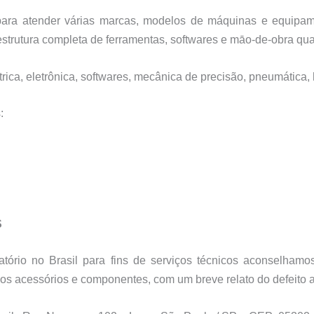
a para atender várias marcas, modelos de máquinas e equip
trutura completa de ferramentas, softwares e māo-de-obra qual
ica, eletrônica, softwares, mecânica de precisão, pneumática, 
:
S
tório no Brasil para fins de serviços técnicos aconselha
s acessórios e componentes, com um breve relato do defeito 