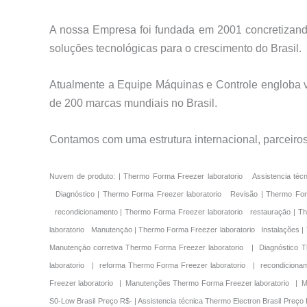
A nossa Empresa foi fundada em 2001 concretizando
soluções tecnológicas para o crescimento do Brasil.
Atualmente a Equipe Máquinas e Controle engloba vá
de 200 marcas mundiais no Brasil.
Contamos com uma estrutura internacional, parceiro
Nuvem de produto: | Thermo Forma Freezer laboratorio Assistencia técnica | Thermo Forma Freezer laboratorio Manutençāo Preventivo | Thermo Forma Freezer laboratorio Manutençāo corretiva | Thermo Forma Freezer laboratorio Diagnóstico | Thermo Forma Freezer laboratorio Revisão | Thermo Forma Freezer laboratorio reparo | Thermo Forma Freezer laboratorio Conserto | Thermo Forma Freezer laboratorio reforma | Thermo Forma Freezer laboratorio recondicionamento | Thermo Forma Freezer laboratorio restauraçāo | Thermo Forma Freezer laboratorio Suporte | Thermo Forma Freezer laboratorio Ajustes | Thermo Forma Freezer laboratorio Manutenções | Thermo Forma Freezer laboratorio Manutençāo | Thermo Forma Freezer laboratorio Instalações | Thermo Forma Freezer laboratorio Reformas | Assistencia técnica Thermo Forma Freezer laboratorio | Manutençāo Preventivo Thermo Forma Freezer laboratorio | Manutençāo corretiva Thermo Forma Freezer laboratorio | Diagnóstico Thermo Forma Freezer laboratorio | Revisão Thermo Forma Freezer laboratorio | reparo Thermo Forma Freezer laboratorio | Conserto Thermo Forma Freezer laboratorio | reforma Thermo Forma Freezer laboratorio | recondicionamento Thermo Forma Freezer laboratorio | restauraçāo Thermo Forma Freezer laboratorio | Suporte Thermo Forma Freezer laboratorio | Ajustes Thermo Forma Freezer laboratorio | Manutenções Thermo Forma Freezer laboratorio | Manutençāo Thermo Forma Freezer laboratorio | Instalações Thermo Forma Freezer laboratorio | Reformas Thermo Forma Freezer laboratorio | | Assistencia técnica S0-Low Brasil Preço R$- | Assistencia técnica Thermo Electron Brasil Preço R$- | Assistencia técnica VWR Brasil Preço R$- | Assistencia técnica New Brunswick Brasil Preço R$- | Assistencia técnica Thermo Forma Brasil Preço R$- | Assistencia técnica USA Lab Equipment Brasil Preço R$- | Assistencia técnica Sanyo Ultra Low Brasil Preço R$- | Assistencia técnica Revco Brasil Preço R$- | Assistencia técnica Forma Scientific Brasil Preço R$- | Assistencia técnica Stirling Ultracold Brasil Preço R$- | Assistencia técnica Revco Brasil Preço R$- | Assistencia técnica ABM Brasil Preço R$- | Assistencia técnica Napco Preço Brasil Preço R$- | Assistencia técnica Panasonic Freezer Brasil Preço R$- | Assistencia técnica Thermo Brasil Preço R$- | Assistencia técnica Forma Brasil Preço R$- | Assistencia técnica Sanyo Brasil Preço R$- | Assistencia técnica Thermo Scientific Brasil Preço R$- | Assistencia técnica |S0-Low Brasil Preço R$- Assistencia técnica |Thermo Electron Brasil Preço R$- Assistencia técnica |VWR Brasil Preço R$- Assistencia técnica |New Brunswick Brasil Preço R$- Assistencia técnica |Thermo Forma Brasil Preço R$- Assistencia técnica |USA Lab Equipment Brasil Preço R$- Assistencia técnica |Sanyo Ultra Low Brasil Preço R$- Assistencia técnica |Revco Brasil Preço R$- Assistencia técnica |Forma Scientific Brasil Preço R$- Assistencia técnica |Stirling Ultracold Brasil Preço R$- Assistencia técnica |Revco Brasil Preço R$- Assistencia técnica |ABM Brasil Preço R$- Assistencia técnica |Napco Preço Brasil 