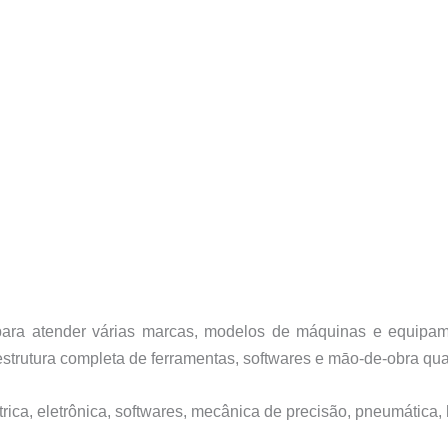
a para atender várias marcas, modelos de máquinas e equip
trutura completa de ferramentas, softwares e māo-de-obra qual
ica, eletrônica, softwares, mecânica de precisão, pneumática, 