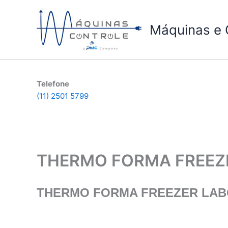
Ir
para
Máquinas e 
o
conteúdo
Telefone
(11) 2501 5799
THERMO FORMA FREEZER
THERMO FORMA FREEZER LABOR