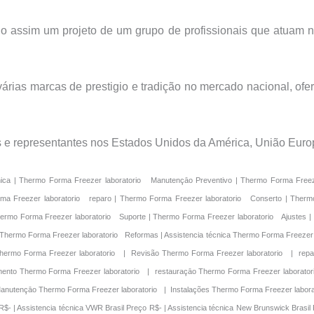
 assim um projeto de um grupo de profissionais que atuam n
rias marcas de prestigio e tradição no mercado nacional, ofe
s e representantes nos Estados Unidos da América, União Europ
Preço R$- Assistencia técnica |Panasonic Freezer Brasil Preço R$- Assistencia técnica |Thermo Brasil Preço R$- Assistencia técnica |Forma Brasil Preço R$- Assistencia técnica |Sanyo Brasil Preço R$- Assistencia técnica |Thermo Scientific Brasil Preço R$- | Assistencia técnica S0-Low Brasil Preço R$- | Assistencia técnica Thermo Electron Brasil Preço R$- | Assistencia técnica VWR Brasil Preço R$- | Assistencia técnica New Brunswick Brasil Preço R$- | Assistencia técnica Thermo Forma Brasil Preço R$- | Assistencia técnica USA Lab Equipment Brasil Preço R$- | Assistencia técnica Sanyo Ultra Low Brasil Preço R$- | Assistencia técnica Revco Brasil Preço R$- | Assistencia técnica Forma Scientific Brasil Preço R$- | Assistencia técnica Stirling Ultracold Brasil Preço R$- | Assistencia técnica Revco Brasil Preço R$- | Assistencia técnica ABM Brasil Preço R$- | Assistencia técnica Napco Preço Brasil Preço R$- | Assistencia técnica Panasonic Freezer Brasil Preço R$- | Assistencia técnica Thermo Brasil Preço R$- | Assistencia técnica Forma Brasil Preço R$- | Assistencia técnica Sanyo Brasil Preço R$- | Assistencia técnica Thermo Scientific Brasil Preço R$- | Assistencia técnica |S0-Low Brasil Preço R$- Assistencia técnica |Thermo Electron Brasil Preço R$- Assistencia técnica |VWR Brasil Preço R$- Assistencia técnica |New Brunswick Brasil Preço R$- Assistencia técnica |Thermo Forma Brasil Preço R$- Assistencia técnica |USA Lab Equipment Brasil Preço R$- Assistencia técnica |Sanyo Ultra Low Brasil Preço R$- Assistencia técnica |Revco Brasil Preço R$- Assistencia técnica |Forma Scientific Brasil Preço R$- Assistencia técnica |Stirling Ultracold Brasil Preço R$- Assistencia técnica |Revco Brasil Preço R$- Assistencia técnica |ABM Brasil Preço R$- Assistencia técnica |Napco Preço Brasil Preço R$- Assistencia técnica |Panasonic Freezer Brasil Preço R$- Assistencia técnica |Thermo Brasil Preço R$- Assistencia técnica |Forma Brasil Preço R$- Assistencia técnica |Sanyo Brasil Preço R$- Assistencia técnica |Thermo Scientific Brasil Preço R$- | Manutençāo corretiva S0-Low Brasil Preço R$- | Manutençāo corretiva Thermo Electron Brasil Preço R$- | Manutençāo corretiva VWR Brasil Preço R$- | Manutençāo corretiva New Brunswick Brasil Preço R$- | Manutençāo corretiva Thermo Forma Brasil Preço R$- | Manutençāo corretiva USA Lab Equipment Brasil Preço R$- | Manutençāo corretiva Sanyo Ultra Low Brasil Preço R$- | Manutençāo corretiva Revco Brasil Preço R$- | Manutençāo corretiva Forma Scientific Brasil Preço R$- | Manutençāo corretiva Stirling Ultracold Brasil Preço R$- | Manutençāo corretiva Revco Brasil Preço R$- | Manutençāo corretiva ABM Brasil Preço R$- | Manutençāo corretiva Napco Preço Brasil Preço R$- | Manutençāo corretiva Panasonic Freezer Brasil Preço R$- | Manutençāo corretiva Thermo Brasil Preço R$- | Manutençāo corretiva Forma Brasil Preço R$- | Manutençāo corretiva Sanyo Brasil Preço R$- | Manutençāo corretiva Thermo Scientific Brasil Preço R$- | Manutençāo corretiva |S0-Low Brasil Preço R$- Manutençāo corretiva |Thermo Electron Brasil Preço R$- Manutençāo corretiva |VWR Brasil Preço R$- Manutençāo corretiva |New Brunswick Brasil Preço R$- Manutençāo corretiva |Thermo Forma Brasil Preço R$- Manutençāo corretiva |USA Lab Equipment Brasil Preço R$- Manutençāo corretiva |Sanyo Ultra Low Brasil Preço R$- Manutençāo corretiva |Revco Brasil Preço R$- Manutençāo corretiva |Forma Scientific Brasil Preço R$- Manutençāo corretiva |Stirling Ultracold Brasil Preço R$- Manutençāo corretiva |Revco Brasil Preço R$- Manutençāo corretiva |ABM Brasil Preço R$- Manutençāo corretiva |Napco Preço Brasil Preço R$- Manutençāo corretiva |Panaso