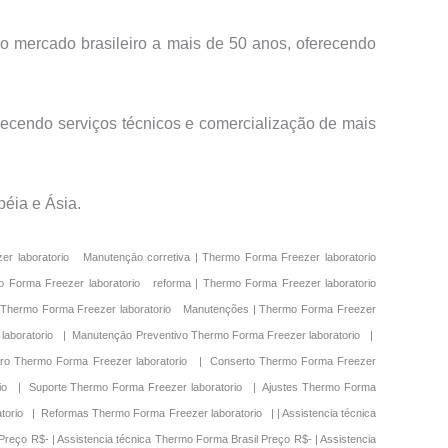
o mercado brasileiro a mais de 50 anos, oferecendo
recendo serviços técnicos e comercialização de mais
éia e Ásia.
nic Freezer Brasil Preço R$- Manutençāo corretiva |Thermo Brasil Preço R$- Manutençāo corretiva |Forma Brasil Preço R$- Manutençāo corretiva |Sanyo Brasil Preço R$- Manutençāo corretiva |Thermo Scientific Brasil Preço R$- | Diagnóstico S0-Low Brasil Preço R$- | Diagnóstico Thermo Electron Brasil Preço R$- | Diagnóstico VWR Brasil Preço R$- | Diagnóstico New Brunswick Brasil Preço R$- | Diagnóstico Thermo Forma Brasil Preço R$- | Diagnóstico USA Lab Equipment Brasil Preço R$- | Diagnóstico Sanyo Ultra Low Brasil Preço R$- | Diagnóstico Revco Brasil Preço R$- | Diagnóstico Forma Scientific Brasil Preço R$- | Diagnóstico Stirling Ultracold Brasil Preço R$- | Diagnóstico Revco Brasil Preço R$- | Diagnóstico ABM Brasil Preço R$- | Diagnóstico Napco Preço Brasil Preço R$- | Diagnóstico Panasonic Freezer Brasil Preço R$- | Diagnóstico Thermo Brasil Preço R$- | Diagnóstico Forma Brasil Preço R$- | Diagnóstico Sanyo Brasil Preço R$- | Diagnóstico Thermo Scientific Brasil Preço R$- | Diagnóstico |S0-Low Brasil Preço R$- Diagnóstico |Thermo Electron Brasil Preço R$- Diagnóstico |VWR Brasil Preço R$- Diagnóstico |New Brunswick Brasil Preço R$- Diagnóstico |Thermo Forma Brasil Preço R$- Diagnóstico |USA Lab Equipment Brasil Preço R$- Diagnóstico |Sanyo Ultra Low Brasil Preço R$- Diagnóstico |Revco Brasil Preço R$- Diagnóstico |Forma Scientific Brasil Preço R$- Diagnóstico |Stirling Ultracold Brasil Preço R$- Diagnóstico |Revco Brasil Preço R$- Diagnóstico |ABM Brasil Preço R$- Diagnóstico |Napco Preço Brasil Preço R$- Diagnóstico |Panasonic Freezer Brasil Preço R$- Diagnóstico |Thermo Brasil Preço R$- Diagnóstico |Forma Brasil Preço R$- Diagnóstico |Sanyo Brasil Preço R$- Diagnóstico |Thermo Scientific Brasil Preço R$- | Revisão S0-Low Brasil Preço R$- | Revisão Thermo Electron Brasil Preço R$- | Revisão VWR Brasil Preço R$- | Revisão New Brunswick Brasil Preço R$- | Revisão Thermo Forma Brasil Preço R$- | Revisão USA Lab Equipment Brasil Preço R$- | Revisão Sanyo Ultra Low Brasil Preço R$- | Revisão Revco Brasil Preço R$- | Revisão Forma Scientific Brasil Preço R$- | Revisão Stirling Ultracold Brasil Preço R$- | Revisão Revco Brasil Preço R$- | Revisão ABM Brasil Preço R$- | Revisão Napco Preço Brasil Preço R$- | Revisão Panasonic Freezer Brasil Preço R$- | Revisão Thermo Brasil Preço R$- | Revisão Forma Brasil Preço R$- | Revisão Sanyo Brasil Preço R$- | Revisão Thermo Scientific Brasil Preço R$- | Revisão |S0-Low Brasil Preço R$- Revisão |Thermo Electron Brasil Preço R$- Revisão |VWR Brasil Preço R$- Revisão |New Brunswick Brasil Preço R$- Revisão |Thermo Forma Brasil Preço R$- Revisão |USA Lab Equipment Brasil Preço R$- Revisão |Sanyo Ultra Low Brasil Preço R$- Revisão |Revco Brasil Preço R$- Revisão |Forma Scientific Brasil Preço R$- Revisão |Stirling Ultracold Brasil Preço R$- Revisão |Revco Brasil Preço R$- Revisão |ABM Brasil Preço R$- Revisão |Napco Preço Brasil Preço R$- Revisão |Panasonic Freezer Brasil Preço R$- Revisão |Thermo Brasil Preço R$- Revisão |Forma Brasil Preço R$- Revisão |Sanyo Brasil Preço R$- Revisão |Thermo Scie