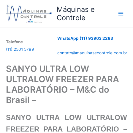
Ir
Máquinas e
para
Controle
o
conteúdo
WhatsApp (11) 93903 2283
Telefone
(11) 2501 5799
contato@maquinasecontrole.com.br
SANYO ULTRA LOW
ULTRALOW FREEZER PARA
LABORATÓRIO – M&C do
Brasil –
SANYO ULTRA LOW ULTRALOW
FREEZER PARA LABORATÓRIO
–