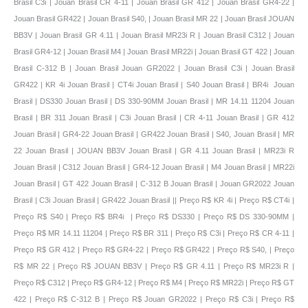
Brasil C3i | Jouan Brasil CR 4-11 | Jouan Brasil GR 412 | Jouan Brasil GR4-22 |
Jouan Brasil GR422 | Jouan Brasil S40, | Jouan Brasil MR 22 | Jouan Brasil JOUAN
BB3V | Jouan Brasil GR 4.11 | Jouan Brasil MR23i R | Jouan Brasil C312 | Jouan
Brasil GR4-12 | Jouan Brasil M4 | Jouan Brasil MR22i | Jouan Brasil GT 422 | Jouan
Brasil C-312 B | Jouan Brasil Jouan GR2022 | Jouan Brasil C3i | Jouan Brasil
GR422 | KR 4i Jouan Brasil | CT4i Jouan Brasil | S40 Jouan Brasil | BR4i Jouan
Brasil | DS330 Jouan Brasil | DS 330-90MM Jouan Brasil | MR 14.11 11204 Jouan
Brasil | BR 311 Jouan Brasil | C3i Jouan Brasil | CR 4-11 Jouan Brasil | GR 412
Jouan Brasil | GR4-22 Jouan Brasil | GR422 Jouan Brasil | S40, Jouan Brasil | MR
22 Jouan Brasil | JOUAN BB3V Jouan Brasil | GR 4.11 Jouan Brasil | MR23i R
Jouan Brasil | C312 Jouan Brasil | GR4-12 Jouan Brasil | M4 Jouan Brasil | MR22i
Jouan Brasil | GT 422 Jouan Brasil | C-312 B Jouan Brasil | Jouan GR2022 Jouan
Brasil | C3i Jouan Brasil | GR422 Jouan Brasil |
| Preço R$ KR 4i | Preço R$ CT4i | Preço R$ S40 | Preço R$ BR4i | Preço R$ DS330 | Preço R$ DS 330-90MM | Preço R$ MR 14.11 11204 | Preço R$ BR 311 | Preço R$ C3i | Preço R$ CR 4-11 | Preço R$ GR 412 | Preço R$ GR4-22 | Preço R$ GR422 | Preço R$ S40, | Preço R$ MR 22 | Preço R$ JOUAN BB3V | Preço R$ GR 4.11 | Preço R$ MR23i R | Preço R$ C312 | Preço R$ GR4-12 | Preço R$ M4 | Preço R$ MR22i | Preço R$ GT 422 | Preço R$ C-312 B | Preço R$ Jouan GR2022 | Preço R$ C3i | Preço R$ GR422 | KR 4i Preço R$ | CT4i Preço R$ | S40 Preço R$ | BR4i Preço R$ | DS330 Preço R$ | DS 330-90MM Preço R$ | MR 14.11 11204 Preço R$ | BR 311 Preço R$ | C3i Preço R$ | CR 4-11 Preço R$ | GR 412 Preço R$ | GR4-22 Preço R$ | GR422 Preço R$ | S40, Preço R$ | MR 22 Preço R$ | JOUAN BB3V Preço R$ | GR 4.11 Preço R$ | MR23i R Preço R$ | C312 Preço R$ | GR4-12 Preço R$ | M4 Preço R$ | MR22i Preço R$ | GT 422 Preço R$ | C-312 B Preço R$ | Jouan GR2022 Preço R$ | C3i Preço R$ | GR422 Preço R$ | Jouan KR 4i | Jouan CT4i | Jouan S40 | Jouan BR4i | Jouan DS330 | Jouan DS 330-90MM | Jouan MR 14.11 11204 | Jouan BR 311 | Jouan C3i | Jouan CR 4-11 | Jouan GR 412 | Jouan GR4-22 | Jouan GR422 | Jouan S40, | Jouan MR 22 | Jouan JOUAN BB3V | Jouan GR 4.11 | Jouan MR23i R | Jouan C312 | Jouan GR4-12 | Jouan M4 | Jouan MR22i | Jouan GT 422 | Jouan C-312 B | Jouan Jouan GR2022 | Jouan C3i | Jouan GR422 | KR 4i Jouan | CT4i Jouan | S40 Jouan | BR4i Jouan | DS330 Jouan | DS 330-90MM Jouan | MR 14.11 11204 Jouan | BR 311 Jouan | C3i Jouan | CR 4-11 Jouan | GR 412 Jouan | GR4-22 Jouan | GR422 Jouan | S40, Jouan | MR 22 Jouan | JOUAN BB3V Jouan | GR 4.11 Jouan | MR23i R Jouan | C312 Jouan | GR4-12 Jouan | M4 Jouan | MR22i Jouan | GT 422 Jouan | C-312 B Jouan | Jouan GR2022 Jouan | C3i Jouan | GR422 Jouan | Thermo Jouan KR 4i | Thermo Jouan CT4i | Thermo Jouan S40 | Thermo Jouan BR4i | Thermo Jouan DS330 | Thermo Jouan DS 330-90MM | Thermo Jouan MR 14.11 11204 | Thermo Jouan BR 311 | Thermo Jouan C3i | Thermo Jouan CR 4-11 | Thermo Jouan GR 412 | Thermo Jouan GR4-22 | Thermo Jouan GR422 | Thermo Jouan S40, | Thermo Jouan MR 22 | Thermo Jouan JOUAN BB3V | Thermo Jouan GR 4.11 | Thermo Jouan MR23i R | Thermo Jouan C312 | Thermo Jouan GR4-12 | Thermo Jouan M4 | Thermo Jouan MR22i | Thermo Jouan GT 422 | Thermo Jouan C-312 B | Thermo Jouan Jouan GR2022 | Thermo Jouan C3i | Thermo Jouan GR422 | KR 4i Thermo Jouan | CT4i Thermo Jouan | S40 Thermo Jouan | BR4i Thermo Jouan | DS330 Thermo Jouan | DS 330-90MM Thermo Jouan | MR 14.11 11204 Thermo Jouan | BR 311 Thermo Jouan | C3i Thermo Jouan | CR 4-11 Thermo Jouan | GR 412 Thermo Jouan | GR4-22 Thermo Jouan | GR422 Thermo Jouan | S40, Thermo Jouan | MR 22 Thermo Jouan | JOUAN BB3V Thermo Jouan | GR 4.11 Thermo Jouan | MR23i R Thermo Jouan | C312 Thermo Jouan | GR4-12 Thermo Jouan | M4 Thermo Jouan | MR22i Thermo Jouan | GT 422 Thermo Jouan | C-312 B Thermo Jouan | Jouan GR2022 Thermo Jouan | C3i Thermo Jouan | GR422 Thermo Jouan | Jouan Thermo Scientific KR 4i | Jouan Thermo Scientific CT4i | Jouan Thermo Scientific S40 | Jouan Thermo Scientific BR4i | Jouan Thermo Scientific DS330 | Jouan Thermo Scientific DS 330-90MM | Jouan Thermo Scientific MR 14.11 11204 | Jouan Thermo Scientific BR 311 | Jouan Thermo Scientific C3i | Jouan Thermo Scientific CR 4-11 | Jouan Thermo Scientific GR 412 | Jouan Thermo Scientific GR4-22 | Jouan Thermo Scientific GR422 | Jouan Thermo Scientific S40, | Jouan Thermo Scientific MR 22 | Jouan Thermo Scientific JOUAN BB3V | Jouan Thermo Scientific GR 4.11 | Jouan Thermo Scientific MR23i R | Jouan Thermo Scientific C312 | Jouan Thermo Scientific GR4-12 | Jouan Thermo Scientific M4 | Jouan Thermo Scientific MR22i | Jouan Thermo Scientific GT 422 | Jouan Thermo Scientific C-312 B | Jouan Thermo Scientific Jouan GR2022 | Jouan Thermo Scientific C3i | Jouan Thermo Scientific GR422 | KR 4i Jouan Thermo Scientific | CT4i Jouan Thermo Scientific | S40 Jouan Thermo Scientific | BR4i Jouan Thermo Scientific | DS330 Jouan Thermo Scientific | DS 330-90MM Jouan Thermo Scientific | MR 14.11 11204 Jouan Thermo Scientific | BR 311 Jouan Thermo Scientific | C3i Jouan Thermo Scientific | CR 4-11 Jouan Thermo Scientific | GR 412 Jouan Thermo Scientific | GR4-22 Jouan Thermo Scientific | GR422 Jouan Thermo Scientific | S40, Jouan Thermo Scientific | MR 22 Jouan Thermo Scientific | JOUAN BB3V Jouan Thermo Scientific | GR 4.11 Jouan Thermo Scientific | MR23i R Jouan Thermo Scientific | C312 Jouan Thermo Scientific | GR4-12 Jouan Thermo Scientific | M4 Jouan Thermo Scientific | MR22i Jouan Thermo Scientific | GT 422 Jouan Thermo Scientific | C-312 B Jouan Thermo Scientific | Jouan GR2022 Jouan Thermo Scientific | C3i Jouan Thermo Scientific | GR422 Jouan Thermo Scientific | Thermo Jouan KR 4i | Thermo Jouan CT4i | Thermo Jouan S40 | Thermo Jouan BR4i | Thermo Jouan DS330 | Thermo Jouan DS 330-90MM | Thermo Jouan MR 14.11 11204 | Thermo Jouan BR 311 | Thermo Jouan C3i | Thermo Jouan CR 4-11 | Thermo Jouan GR 412 | Thermo Jouan GR4-22 | Thermo Jouan GR422 | Thermo Jouan S40, | Thermo Jouan MR 22 | Thermo Jouan JOUAN BB3V | Thermo Jouan GR 4.11 | Thermo Jouan MR23i R | Thermo Jouan C312 | Thermo Jouan GR4-12 | Thermo Jouan M4 | Thermo Jouan MR22i | Thermo Jouan GT 422 | Thermo Jouan C-312 B | Thermo Jouan Jouan GR2022 | Thermo Jouan C3i | Thermo Jouan GR422 | KR 4i Thermo Jouan | CT4i Thermo Jouan | S40 Thermo Jouan | BR4i Thermo Jouan | DS330 Thermo Jouan | DS 330-90MM Thermo Jouan | MR 14.11 11204 Thermo Jouan | BR 311 Thermo Jouan | C3i Thermo Jouan | CR 4-11 Thermo Jouan | GR 412 Thermo Jouan | GR4-22 Thermo Jouan | GR422 Thermo Jouan | S40, Thermo Jouan | MR 22 Thermo Jouan | JOUAN BB3V Thermo Jouan | GR 4.11 Thermo Jouan | MR23i R Thermo Jouan | C312 Thermo Jouan | GR4-12 Thermo Jouan | M4 Thermo Jouan | MR22i Thermo Jouan | GT 422 Thermo Jouan | C-312 B Thermo Jouan | Jouan GR2022 Thermo Jouan | C3i Thermo Jouan | GR422 Thermo Jouan | Jouan Thermo Scientific KR 4i | Jouan Thermo Scientific CT4i | Jouan Thermo Scientific S40 | Jouan Thermo Scientific BR4i | Jouan Thermo Scientific DS330 | Jouan Thermo Scientific DS 330-90MM | Jouan Thermo Scientific MR 14.11 11204 | Jouan Thermo Scientific BR 311 | Jouan Thermo Scientific C3i | Jouan Thermo Scientific CR 4-11 | Jouan Thermo Scientific GR 412 | Jouan Thermo Scientific GR4-22 | Jouan Thermo Scientific GR422 | Jouan Thermo Scientific S40, | Jouan Thermo Scientific MR 22 | Jouan Thermo Scientific JOUAN BB3V | Jouan Thermo Scientific GR 4.11 | Jouan Thermo Scientific MR23i R | Jouan Thermo Scientific C312 | Jouan Thermo Scientific GR4-12 | Jouan Thermo Scientific M4 | Jouan Thermo Scientific MR22i | Jouan Thermo Scientific GT 422 | Jouan Thermo Scientific C-312 B | Jouan Thermo Scientific Jouan GR2022 | Jouan Thermo Scientific C3i | Jouan Thermo Scientific GR422 | KR 4i Jouan Thermo Scientific | CT4i Jouan Thermo Scientific | S40 Jouan Thermo Scientific | BR4i Jouan Thermo Scientific | DS330 Jouan Thermo Scientific | DS 330-90MM Jouan Thermo Scientific | MR 14.11 11204 Jouan Thermo Scientific | BR 311 Jouan Thermo Scientific | C3i Jouan Thermo Scientific | CR 4-11 Jouan Thermo Scientific | GR 412 Jouan Thermo Scientific | GR4-22 Jouan Thermo Scientific | GR422 Jouan Thermo Scientific | S40, Jouan Thermo Scientific | MR 22 Jouan Thermo Scientific | JOUAN BB3V Jouan Thermo Scientific | GR 4.11 Jouan Thermo Scientific | MR23i R Jouan Thermo Scientific | C312 Jouan Thermo Scientific | GR4-12 Jouan Thermo Scientific | M4 Jouan Thermo Scientific | MR22i Jouan Thermo Scientific | GT 422 Jouan Thermo Scientific | C-312 B Jouan Thermo Scientific | Jouan GR2022 Jouan Thermo Scientific | C3i Jouan Thermo Scientific | GR422 Jouan Thermo Scientific | Thermo Electro Jouan KR 4i | Thermo Electro Jouan CT4i | Thermo Electro Jouan S40 | Thermo Electro Jouan BR4i | Thermo Electro Jouan DS330 | Thermo Electro Jouan DS 330-90MM | Thermo Electro Jouan MR 14.11 11204 | Thermo Electro Jouan BR 311 | Thermo Electro Jouan C3i | Thermo Electro Jouan CR 4-11 | Thermo Electro Jouan GR 412 | Thermo Electro Jouan GR4-22 | Thermo Electro Jouan GR422 | Thermo Electro Jouan S40, | Thermo Electro Jouan MR 22 | Thermo Electro Jouan JOUAN BB3V | Thermo Electro Jouan GR 4.11 | Thermo Electro Jouan MR23i R | Thermo Electro Jouan C312 | Thermo Electro Jouan GR4-12 | Thermo Electro Jouan M4 | Thermo Electro Jouan MR22i | Thermo Electro Jouan GT 422 | Thermo Electro Jouan C-312 B | Thermo Electro Jouan Jouan GR2022 | Thermo Electro Jouan C3i | Thermo Electro Jouan GR422 | KR 4i Thermo Electro Jouan | CT4i Thermo Electro Jouan | S40 Thermo Electro Jouan | BR4i Thermo Electro Jouan | DS330 Thermo Electro Jouan | DS 330-90MM Thermo Electro Jouan | MR 14.11 11204 Thermo Electro Jouan | BR 311 Thermo Electro Jouan | C3i Thermo Electro Jouan | CR 4-11 Thermo Electro Jouan | GR 412 Thermo Electro Jouan | GR4-22 Thermo Electro Jouan | GR422 Thermo Electro Jouan | S40, Thermo Electro Jouan | MR 22 Thermo Electro Jouan | JOUAN BB3V Thermo Electro Jouan | GR 4.11 Thermo Electro Jouan | MR23i R Thermo Electro Jouan | C312 Thermo Electro Jouan | GR4-12 Thermo Electro Jouan | M4 Thermo Electro Jouan | MR22i Thermo Electro Jouan | GT 422 Thermo Electro Jouan | C-312 B Thermo Electro Jouan | Jouan GR2022 Thermo Electro Jouan | C3i Thermo Electro Jouan | GR422 Thermo Electro Jouan | Jouan Thermo Electro KR 4i | Jouan Thermo Electro CT4i | Jouan Thermo Electro S40 | Jouan Thermo Electro BR4i | Jouan Thermo Electro DS330 | Jouan Thermo Electro DS 330-90MM | Jouan Thermo Electro MR 14.11 11204 | Jouan Thermo Electro BR 311 | Jouan Thermo Electro C3i | Jouan Thermo Electro CR 4-11 | Jouan Thermo Electro GR 412 | Jouan Thermo Electro GR4-22 | Jouan Thermo Electro GR422 | Jouan Thermo Electro S40, | Jouan Thermo Electro MR 22 | Jouan Thermo Electro JOUAN BB3V | Jouan Thermo Electro GR 4.11 | Jouan Thermo Electro MR23i R | Jouan Thermo Electro C312 | Jouan Thermo Electro GR4-12 | Jouan Thermo Electro M4 | Jouan Thermo