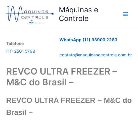
Ir
Máquinas e
para
Controle
o
conteúdo
WhatsApp (11) 93903 2283
Telefone
(11) 2501 5799
contato@maquinasecontrole.com.br
REVCO ULTRA FREEZER –
M&C do Brasil –
REVCO ULTRA FREEZER – M&C do
Brasil –