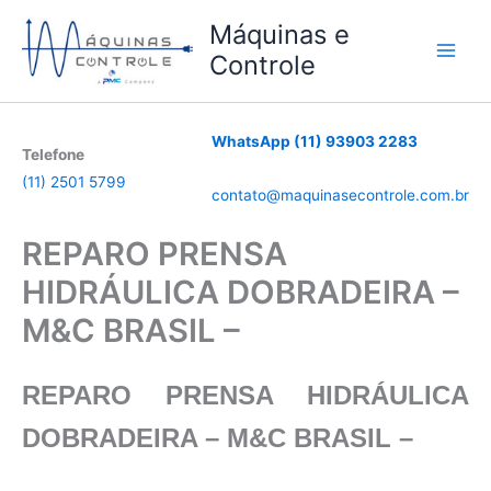
Ir
Máquinas e
para
Controle
o
conteúdo
WhatsApp (11) 93903 2283
Telefone
(11) 2501 5799
contato@maquinasecontrole.com.br
REPARO PRENSA
HIDRÁULICA DOBRADEIRA –
M&C BRASIL –
REPARO PRENSA HIDRÁULICA
DOBRADEIRA – M&C BRASIL –