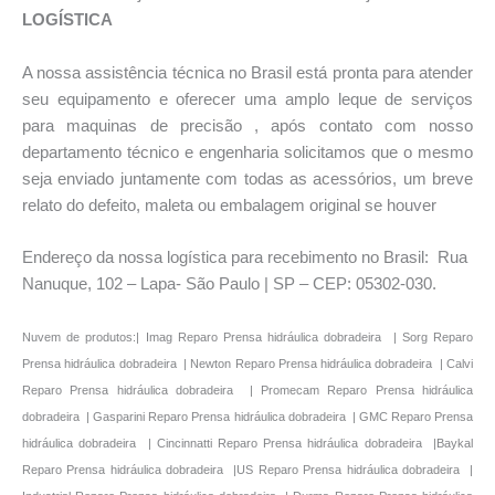
LOGÍSTICA
A nossa assistência técnica no Brasil está pronta para atender
seu equipamento e oferecer uma amplo leque de serviços
para maquinas de precisão , após contato com nosso
departamento técnico e engenharia solicitamos que o mesmo
seja enviado juntamente com todas as acessórios, um breve
relato do defeito, maleta ou embalagem original se houver
Endereço da nossa logística para recebimento no Brasil: Rua
Nanuque, 102 – Lapa- São Paulo | SP – CEP: 05302-030.
Nuvem de produtos:| Imag Reparo Prensa hidráulica dobradeira | Sorg Reparo Prensa hidráulica dobradeira | Newton Reparo Prensa hidráulica dobradeira | Calvi Reparo Prensa hidráulica dobradeira | Promecam Reparo Prensa hidráulica dobradeira | Gasparini Reparo Prensa hidráulica dobradeira | GMC Reparo Prensa hidráulica dobradeira | Cincinnatti Reparo Prensa hidráulica dobradeira |Baykal Reparo Prensa hidráulica dobradeira |US Reparo Prensa hidráulica dobradeira | Industrial Reparo Prensa hidráulica dobradeira | Durma Reparo Prensa hidráulica dobradeira | Bailigh Reparo Prensa hidráulica dobradeira | Iroquois Reparo Prensa hidráulica dobradeira | Multimarcas Reparo Prensa hidráulica dobradeira || Reparo Prensa hidráulica dobradeira Imag | Reparo Prensa hidráulica dobradeira Sorg | Reparo Prensa hidráulica dobradeira Newton | Reparo Prensa hidráulica dobradeira Calvi | Reparo Prensa hidráulica dobradeira Promecam | Reparo Prensa hidráulica dobradeira Gasparini | Reparo Prensa hidráulica dobradeira GMC | Reparo Prensa hidráulica dobradeira Cincinnatti | Reparo Prensa hidráulica dobradeira | Baykal | Reparo Prensa hidráulica dobradeira | US | Reparo Prensa hidráulica dobradeira Industrial | Reparo Prensa hidráulica dobradeira Durma | Reparo Prensa hidráulica dobradeira Bailigh | Reparo Prensa hidráulica dobradeira Iroquois | Reparo Prensa hidráulica dobradeira Multimarcas | Reparo Prensa hidráulica dobradeira Imag Manutenção preventiva | Imag Manutenção corretiva | Imag Manutenção | Imag Manutenções | Imag Conserto | Imag Reparo | Imag Reforma | Imag Recondicionamento | Imag Assistência Técnica | Imag Ajustes | Imag Ajuste | Imag Configurações | Imag Setup | Imag Diagnóstico | Imag Instalação | Imag Instalações | Imag Treinamentos | Imag Treinamento | Imag Retrofit | Sorg Manutenção preventiva | Sorg Manutenção corretiva | Sorg Manutenção | Sorg Manutenções | Sorg Conserto | Sorg Reparo | Sorg Reforma | Sorg Recondicionamento | Sorg Assistência Técnica | Sorg Ajustes | Sorg Ajuste | Sorg Configurações | Sorg Setup | Sorg Diagnóstico | Sorg Instalação | Sorg Instalações | Sorg Treinamentos | Sorg Treinamento | Sorg Retrofit | Newton Manutenção preventiva | Newton Manutenção corretiva | Newton Manutenção | Newton Manutenções | Newton Conserto | Newton Reparo | Newton Reforma | Newton Recondicionamento | Newton Assistência Técnica | Newton Ajustes | Newton Ajuste | Newton Configurações | Newton Setup | Newton Diagnóstico | Newton Instalação | Newton Instalações | Newton Treinamentos | Newton Treinamento | Newton Retrofit | Calvi Manutenção preventiva | Calvi Manutenção corretiva | Calvi Manutenção | Calvi Manutenções | Calvi Conserto | Calvi Reparo | Calvi Reforma | Calvi Recondicionamento | Calvi Assistência Técnica | Calvi Ajustes | Calvi Ajuste | Calvi Configurações | Calvi Setup | Calvi Diagnóstico | Calvi Instalação | Calvi Instalações | Calvi Treinamentos | Calvi Treinamento | Calvi Retrofit | Promecam Manutenção preventiva | Promecam Manutenção corretiva | Promecam Manutenção | Promecam Manutenções | Promecam Conserto | Promecam Reparo | Promecam Reforma | Promecam Recondicionamento | Promecam Assistência Técnica | Promecam Ajustes | Promecam Ajuste | Promecam Configurações | Promecam Setup | Promecam Diagnóstico | Promecam Instalação | Promecam Instalações | Promecam Treinamentos | Promecam Treinamento | Promecam Retrofit | Gasparini Manutenção preventiva | Gasparini Manutenção corretiva | Gasparini Manutenção | Gasparini Manutenções | Gasparini Conserto | Gasparini Reparo | Gasparini Reforma | Gasparini Recondicionamento | Gasparini Assistência Técnica | Gasparini Ajustes | Gasparini Ajuste | Gasparini Configurações | Gasparini Setup | Gasparini Diagnóstico | Gasparini Instalação | Gasparini Instalações | Gasparini Treinamentos | Gasparini Treinamento | Gasparini Retrofit | GMC Manutenção preventiva | GMC Manutenção corretiva | GMC Manutenção | GMC Manutenções | GMC Conserto | GMC Reparo | GMC Reforma | GMC Recondicionamento | GMC Assistência Técnica | GMC Ajustes | GMC Ajuste | GMC Configurações | GMC Setup | GMC Diagnóstico | GMC Instalação | GMC Instalações | GMC Treinamentos | GMC Treinamento | GMC Retrofit | Cincinnatti Manutenção preventiva | Cincinnatti Manutenção corretiva | Cincinnatti Manutenção | Cincinnatti Manutenções | Cincinnatti Conserto | Cincinnatti Reparo | Cincinnatti Reforma | Cincinnatti Recondicionamento | Cincinnatti Assistência Técnica | Cincinnatti Ajustes | Cincinnatti Ajuste | Cincinnatti Configurações | Cincinnatti Setup | Cincinnatti Diagnóstico | Cincinnatti Instalação | Cincinnatti Instalações | Cincinnatti Treinamentos | Cincinnatti Treinamento | Cincinnatti Retrofit | Baykal Manutenção preventiva | Baykal Manutenção corretiva | Baykal Manutenção | Baykal Manutenções | Baykal Conserto | Baykal Reparo | Baykal Reforma | Baykal Recondicionamento | Baykal Assistência Técnica | Baykal Ajustes | Baykal Ajuste | Baykal Configurações | Baykal Setup | Baykal Diagnóstico | Baykal Instalação | Baykal Instalações | Baykal Treinamentos | Baykal Treinamento | Baykal Retrofit | US Industrial Manutenção preventiva | US Industrial Manutenção corretiva | US Industrial Manutenção | US Industrial Manutenções | US Industrial Conserto | US Industrial Reparo | US Industrial Reforma | US Industrial Recondicionamento | US Industrial Assistência Técnica | US Industrial Ajustes | US Industrial Ajuste | US Industrial Configurações | US Industrial Setup | US Industrial Diagnóstico | US Industrial Instalação | US Industrial Instalações | US Industrial Treinamentos | US Industrial Treinamento | US Industrial Retrofit | Durma Manutenção preventiva | Durma Manutenção corretiva | Durma Manutenção | Durma Manutenções | Durma Conserto | Durma Reparo | Durma Reforma | Durma Recondicionamento | Durma Assistência Técnica | Durma Ajustes | Durma Ajuste | Durma Configurações | Durma Setup | Durma Diagnóstico | Durma Instalação | Durma Instalações | Durma Treinamentos | Durma Treinamento | Durma Retrofit | Bailigh Manutenção preventiva | Bailigh Manutenção corretiva | Bailigh Manutenção | Bailigh Manutenções | Bailigh Conserto | Bailigh Reparo | Bailigh Reforma | Bailigh Recondicionamento | Bailigh Assistência Técnica | Bailigh Ajustes | Bailigh Ajuste | Bailigh Configurações | Bailigh Setup | Bailigh Diagnóstico | Bailigh Instalação | Bailigh Instalações | Bailigh Treinamentos | Bailigh Treinamento | Bailigh Retrofit | Iroquois Manutenção preventiva | Iroquois Manutenção corretiva | Iroquois Manutenção | Iroquois Manutenções | Iroquois Conserto | Iroquois Reparo | Iroquois Reforma | Iroquois Recondicionamento | Iroquois Assistência Técnica | Iroquois Ajustes | Iroquois Ajuste | Iroquois Configurações | Iroquois Setup | Iroquois Diagnóstico | Iroquois Instalação | Iroquois Instalações | Iroquois Treinamentos | Iroquois Treinamento | Iroquois Retrofit | Multimarcas Manutenção preventiva | Multimarcas Manutenção corretiva | Multimarcas Manutenção | Multimarcas Manutenções | Multimarcas Conserto | Multimarcas Reparo | Multimarcas Reforma | Multimarcas Recondicionamento | Multimarcas Assistncia Técnica | Multimarcas Ajustes | Multimarcas Ajuste | Multimarcas Configurações | Multimarcas Setup | Multimarcas Diagnóstico | Multimarcas Instalação | Multimarcas Instalações | Multimarcas Treinamentos | Multimarcas Treinamento | Multimarcas Retrofit | Manutenção preventiva Imag | Manutenção corretiva Imag | Manutenção Imag | Manutenções Imag | Conserto Imag | Reparo Imag | Reforma Imag | Recondicionamento Imag | Assistência Técnica Imag | Ajustes Imag | Ajuste Imag | Configurações Imag | Setup Imag | Diagnóstico Imag | Instalação Imag | Instalações Imag | Treinamentos Imag | Treinamento Imag | Retrofit Imag Manutenção preventiva Sorg | Manutenção corretiva Sorg | Manutenção Sorg | Manutenções Sorg | Conserto Sorg | Reparo Sorg | Reforma Sorg | Recondicionamento Sorg | Assistência Técnica Sorg | Ajustes Sorg | Ajuste Sorg | Configurações Sorg | Setup Sorg | Diagnóstico Sorg | Instalação Sorg | Instalações Sorg | Treinamentos Sorg | Treinamento Sorg | Retrofit Sorg | Manutenção preventiva Newton | Manutenção corretiva Newton | Manutenção Newton | Manutenções Newton | Conserto Newton | Reparo Newton | Reforma Newton | Recondicionamento Newton | Assistência Técnica Newton | Ajustes Newton | Ajuste Newton | Configurações Newton | Setup Newton | Diagnóstico Newton | Instalação Newton | Instalações Newton | Treinamentos Newton | Treinamento Newton | Retrofit NewtonManutenção preventiva Calvi | Manutenção corretiva Calvi | Manutenção Calvi | Manutenções Calvi | Conserto Calvi | Reparo Calvi | Reforma Calvi | Recondicionamento Calvi | Assistência Técnica Calvi | Ajustes Calvi | Ajuste Calvi | Configurações Calvi | Setup Calvi | Diagnóstico Calvi | Instalação Calvi | Instalações Calvi | Treinamentos Calvi | Treinamento Calvi | Retrofit Calvi | Manutenção preventiva Promecam | Manutenção corretiva Promecam | Manutenção Promecam | Manutenções Promecam | Conserto Promecam | Reparo Promecam | Reforma Promecam | Recondicionamento Promecam | Assistência Técnica Promecam | Ajustes Promecam | Ajuste Promecam | Configurações Promecam | Setup Promecam | Diagnóstico Promecam | Instalação Promecam | Instalações Promecam | Treinamentos Promecam | Treinamento Promecam | Retrofit Promecam | Manutenção preventiva Gasparini | Manutenção corretiva Gasparini | Manutenção Gasparini | Manutenções Gasparini | Conserto Gasparini | Reparo Gasparini | Reforma Gasparini | Recondicionamento Gasparini | Assistência Técnica Gasparini | Ajustes Gasparini | Ajuste Gasparini | Configurações Gasparini | Setup Gasparini | Diagnóstico Gasparini | Instalação Gasparini | Instalações Gasparini | Treinamentos Gasparini | Treinamento Gasparini | Retrofit Gasparini | Manutenção preventiva GMC | Manutenção corretiva GMC | Manutenção GMC | Manutenções GMC | Conserto GMC | Reparo GMC | Reforma GMC | Reco