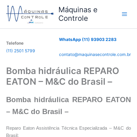
Ir
Máquinas e
para
Controle
o
conteúdo
WhatsApp (11) 93903 2283
Telefone
(11) 2501 5799
contato@maquinasecontrole.com.br
Bomba hidráulica REPARO
EATON – M&C do Brasil –
Bomba hidráulica REPARO EATON
– M&C do Brasil –
Reparo Eaton Assistência Técnica Especializada – M&C do
Brasil: