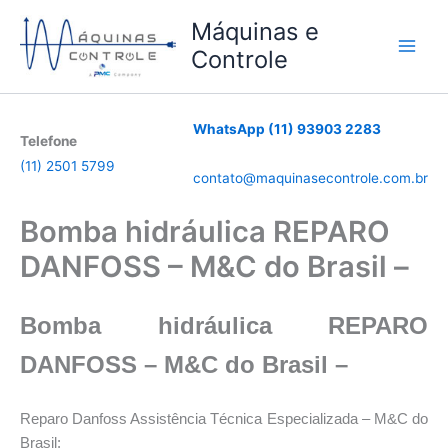
Ir
Máquinas e
para
Controle
o
conteúdo
WhatsApp (11) 93903 2283
Telefone
(11) 2501 5799
contato@maquinasecontrole.com.br
Bomba hidráulica REPARO
DANFOSS – M&C do Brasil –
Bomba hidráulica REPARO
DANFOSS – M&C do Brasil –
Reparo Danfoss Assistência Técnica Especializada – M&C do
Brasil: