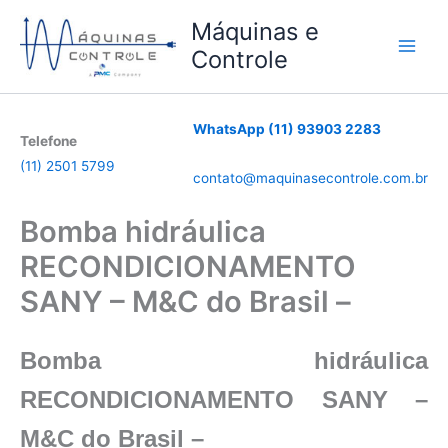
Ir
Máquinas e
para
Controle
o
conteúdo
WhatsApp (11) 93903 2283
Telefone
(11) 2501 5799
contato@maquinasecontrole.com.br
Bomba hidráulica
RECONDICIONAMENTO
SANY – M&C do Brasil –
Bomba hidráulica
RECONDICIONAMENTO SANY –
M&C do Brasil –