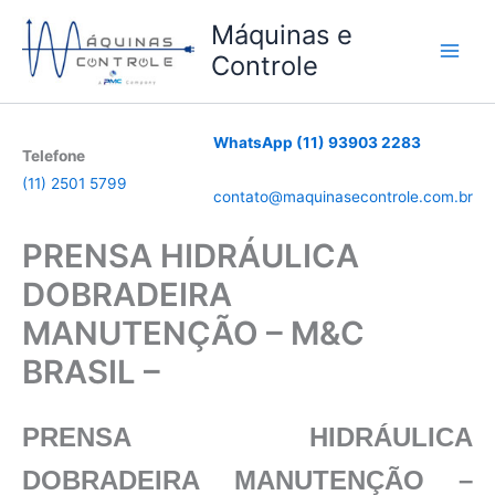
Ir
Máquinas e
para
Controle
o
conteúdo
WhatsApp (11) 93903 2283
Telefone
(11) 2501 5799
contato@maquinasecontrole.com.br
PRENSA HIDRÁULICA
DOBRADEIRA
MANUTENÇÃO – M&C
BRASIL –
PRENSA HIDRÁULICA
DOBRADEIRA MANUTENÇÃO –