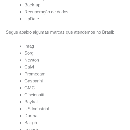
Back-up
Recuperação de dados
UpDate
Segue abaixo algumas marcas que atendemos no Brasil:
Imag
Sorg
Newton
Calvi
Promecam
Gasparini
GMC
Cincinnatti
Baykal
US Industrial
Durma
Bailigh
Iroquois