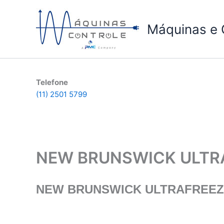
Ir
para
Máquinas e 
o
conteúdo
Telefone
(11) 2501 5799
NEW BRUNSWICK ULTRAF
NEW BRUNSWICK ULTRAFREEZER