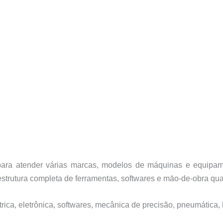
a para atender várias marcas, modelos de máquinas e equip
trutura completa de ferramentas, softwares e māo-de-obra qual
ica, eletrônica, softwares, mecânica de precisão, pneumática, 