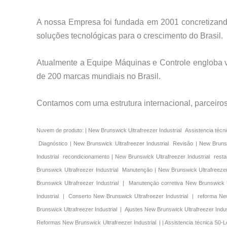
A nossa Empresa foi fundada em 2001 concretizando
soluções tecnológicas para o crescimento do Brasil.
Atualmente a Equipe Máquinas e Controle engloba vá
de 200 marcas mundiais no Brasil.
Contamos com uma estrutura internacional, parceiro
Nuvem de produto: | New Brunswick Ultrafreezer Industrial Assistencia técnica | New Brunswick Ultrafreezer Industrial Manutençāo Preventivo | New Brunswick Ultrafreezer Industrial Manutençāo corretiva | New Brunswick Ultrafreezer Industrial Diagnóstico | New Brunswick Ultrafreezer Industrial Revisão | New Brunswick Ultrafreezer Industrial reparo | New Brunswick Ultrafreezer Industrial Conserto | New Brunswick Ultrafreezer Industrial reforma | New Brunswick Ultrafreezer Industrial recondicionamento | New Brunswick Ultrafreezer Industrial restauraçāo | New Brunswick Ultrafreezer Industrial Suporte | New Brunswick Ultrafreezer Industrial Ajustes | New Brunswick Ultrafreezer Industrial Manutenções | New Brunswick Ultrafreezer Industrial Manutençāo | New Brunswick Ultrafreezer Industrial Instalações | New Brunswick Ultrafreezer Industrial Reformas | Assistencia técnica New Brunswick Ultrafreezer Industrial | Manutençāo Preventivo New Brunswick Ultrafreezer Industrial | Manutençāo corretiva New Brunswick Ultrafreezer Industrial | Diagnóstico New Brunswick Ultrafreezer Industrial | Revisão New Brunswick Ultrafreezer Industrial | reparo New Brunswick Ultrafreezer Industrial | Conserto New Brunswick Ultrafreezer Industrial | reforma New Brunswick Ultrafreezer Industrial | recondicionamento New Brunswick Ultrafreezer Industrial | restauraçāo New Brunswick Ultrafreezer Industrial | Suporte New Brunswick Ultrafreezer Industrial | Ajustes New Brunswick Ultrafreezer Industrial | Manutenções New Brunswick Ultrafreezer Industrial | Manutençāo New Brunswick Ultrafreezer Industrial | Instalações New Brunswick Ultrafreezer Industrial | Reformas New Brunswick Ultrafreezer Industrial | | Assistencia técnica S0-Low Brasil Preço R$- | Assistencia técnica Thermo Electron Brasil Preço R$- | Assistencia técnica VWR Brasil Preço R$- | Assistencia técnica New Brunswick Brasil Preço R$- | Assistencia técnica Thermo Forma Brasil Preço R$- | Assistencia técnica USA Lab Equipment Brasil Preço R$- | Assistencia técnica Sanyo Ultra Low Brasil Preço R$- | Assistencia técnica Revco Brasil Preço R$- | Assistencia técnica Forma Scientific Brasil Preço R$- | Assistencia técnica Stirling Ultracold Brasil Preço R$- | Assistencia técnica Revco Brasil Preço R$- | Assistencia técnica ABM Brasil Preço R$- | Assistencia técnica Napco Preço Brasil Preço R$- | Assistencia técnica Panasonic Freezer Brasil Preço R$- | Assistencia técnica Thermo Brasil Preço R$- | Assistencia técnica Forma Brasil Preço R$- | Assistencia técnica Sanyo Brasil Preço R$- | Assistencia técnica Thermo Scientific Brasil Preço R$- | Assistencia técnica |S0-Low Brasil Preço R$- Assistencia técnica |Thermo Electron Brasil Preço R$- Assistencia técnica |VWR Brasil Preço R$- Assistencia técnica |New Brunswick Brasil Preço R$- Assistencia técnica |Thermo Forma Brasil Preço R$- Assistencia técnica |USA Lab Equipment Brasil Preço R$- Assistencia técnica |Sanyo Ultra Low Brasil Preço R$- Assistencia técnica |Revco Brasil Preço R$- Assistencia técnica |Forma Scientific Brasil Preço R$- Assistencia técnica |Stirling Ultra