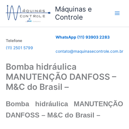
Ir
Máquinas e
para
Controle
o
conteúdo
WhatsApp (11) 93903 2283
Telefone
(11) 2501 5799
contato@maquinasecontrole.com.br
Bomba hidráulica
MANUTENÇÃO DANFOSS –
M&C do Brasil –
Bomba hidráulica MANUTENÇÃO
DANFOSS – M&C do Brasil –