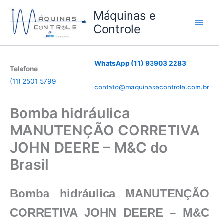
Ir
Máquinas e
para
Controle
o
conteúdo
WhatsApp (11) 93903 2283
Telefone
(11) 2501 5799
contato@maquinasecontrole.com.br
Bomba hidráulica
MANUTENÇÃO CORRETIVA
JOHN DEERE – M&C do
Brasil
Bomba hidráulica MANUTENÇÃO
CORRETIVA JOHN DEERE – M&C