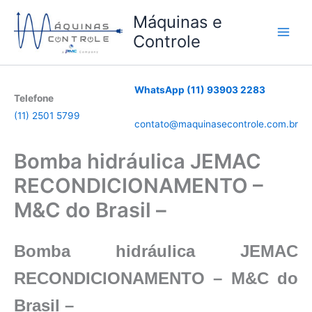
Ir
Máquinas e
para
Controle
o
conteúdo
WhatsApp (11) 93903 2283
Telefone
(11) 2501 5799
contato@maquinasecontrole.com.br
Bomba hidráulica JEMAC
RECONDICIONAMENTO –
M&C do Brasil –
Bomba hidráulica JEMAC
RECONDICIONAMENTO – M&C do
Brasil –