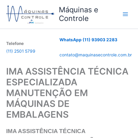
Ir
Máquinas e
para
Controle
o
conteúdo
WhatsApp (11) 93903 2283
Telefone
(11) 2501 5799
contato@maquinasecontrole.com.br
IMA ASSISTÊNCIA TÉCNICA
ESPECIALIZADA
MANUTENÇÃO EM
MÁQUINAS DE
EMBALAGENS
IMA
ASSISTÊNCIA TÉCNICA