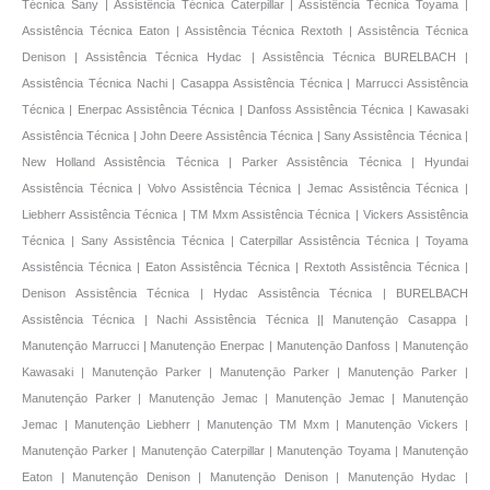
Técnica Sany | Assistência Técnica Caterpillar | Assistência Técnica Toyama |
Assistência Técnica Eaton | Assistência Técnica Rextoth | Assistência Técnica
Denison | Assistência Técnica Hydac | Assistência Técnica BURELBACH |
Assistência Técnica Nachi | Casappa Assistência Técnica | Marrucci Assistência
Técnica | Enerpac Assistência Técnica | Danfoss Assistência Técnica | Kawasaki
Assistência Técnica | John Deere Assistência Técnica | Sany Assistência Técnica |
New Holland Assistência Técnica | Parker Assistência Técnica | Hyundai
Assistência Técnica | Volvo Assistência Técnica | Jemac Assistência Técnica |
Liebherr Assistência Técnica | TM Mxm Assistência Técnica | Vickers Assistência
Técnica | Sany Assistência Técnica | Caterpillar Assistência Técnica | Toyama
Assistência Técnica | Eaton Assistência Técnica | Rextoth Assistência Técnica |
Denison Assistência Técnica | Hydac Assistência Técnica | BURELBACH
Assistência Técnica | Nachi Assistência Técnica |
| Manutençāo Casappa | Manutençāo Marrucci | Manutençāo Enerpac | Manutençāo Danfoss | Manutençāo Kawasaki | Manutençāo Parker | Manutençāo Parker | Manutençāo Parker | Manutençāo Parker | Manutençāo Jemac | Manutençāo Jemac | Manutençāo Jemac | Manutençāo Liebherr | Manutençāo TM Mxm | Manutençāo Vickers | Manutençāo Parker | Manutençāo Caterpillar | Manutençāo Toyama | Manutençāo Eaton | Manutençāo Denison | Manutençāo Denison | Manutençāo Hydac | Manutençāo Nachi | Manutençāo Nachi | Casappa Manutençāo | Marrucci Manutençāo | Danfoss Manutençāo | Danfoss Manutençāo | Kawasaki Manutençāo | John Deere Manutençāo | Sany Manutençāo | New Holland Manutençāo | Parker Manutençāo | Hyundai Manutençāo | Volvo Manutençāo | Jemac Manutençāo | Liebherr Manutençāo | TM Mxm Manutençāo | Vickers Manutençāo | Sany Manutençāo | Caterpillar Manutençāo | Toyama Manutençāo | Rextoth Manutençāo | Rextoth Manutençāo | Denison Manutençāo | Hydac Manutençāo | BURELBACH Manutençāo | Nachi Manutençāo | Manutençāo Preventivo Enerpac | Manutençāo Preventivo Enerpac | Manutençāo Preventivo Enerpac | Manutençāo Preventivo John Deere | Manutençāo Preventivo John Deere | Manutençāo Preventivo John Deere | Manutençāo Preventivo Hydac | Manutençāo Preventivo Hydac | Manutençāo Preventivo Hydac | Manutençāo Preventivo Hydac | Manutençāo Preventivo Hydac | Manutençāo Preventivo Hydac | Manutençāo Preventivo Hydac | Manutençāo Preventivo Hydac | Manutençāo Preventivo Hydac | Manutençāo Preventivo Hydac | Manutençāo Preventivo Hydac | Manutençāo Preventivo Hydac | Manutençāo Preventivo Hydac | Manutençāo Preventivo Hydac | Manutençāo Preventivo Hydac | Manutençāo Preventivo Hydac | New Holland Manutençāo corretiva | New Holland Manutençāo corretiva | Casappa Manutençāo Preventivo | Marrucci Manutençāo Preventivo | New Holland Manutençāo Preventivo | New Holland Manutençāo Preventivo | New Holland Manutençāo Preventivo | New Holland Manutençāo Preventivo | New Holland Manutençāo Preventivo | New Holland Manutençāo Preventivo | Volvo Manutençāo Preventivo | Volvo Manutençāo Preventivo | Volvo Manutençāo Preventivo | Sany Manutençāo Preventivo | Sany Manutençāo Preventivo | Sany Manutençāo Preventivo | Sany Manutençāo Preventivo | New Holland Manutençāo Preventivo | Manutençāo Preventivo Enerpac | Manutençāo Preventivo Enerpac | Manutençāo Preventivo Enerpac | Manutençāo Preventivo Enerpac | Manutençāo Preventivo Enerpac | Manutençāo Preventivo Enerpac | Manutençāo Preventivo Enerpac | Manutençāo Preventivo Enerpac | Manutençāo corretiva Marrucci | Manutençāo corretiva Marrucci | Manutençāo corretiva Rextoth | Manutençāo corretiva Rextoth | Manutençāo corretiva Rextoth | Manutençāo corretiva Rextoth | Manutençāo corretiva Rextoth | Manutençāo corretiva New Holland | Manutençāo corretiva Vickers | Manutençāo corretiva Vickers | Manutençāo corretiva Vickers | Manutençāo corretiva Vickers | Manutençāo corretiva Vickers | Manutençāo corretiva Vickers | Manutençāo corretiva Vickers | Manutençāo corretiva Rextoth | Manutençāo corretiva Rextoth | Manutençāo corretiva Rextoth | Manutençāo corretiva Rextoth | Manutençāo corretiva Rextoth | Hyundai Recondicionamento | Hyundai Recondicionamento | Hyundai Recondicionamento | Hyundai Recondicionamento | New Holland Manutençāo corretiva | New Holland Manutençāo corretiva | New Holland Manutençāo corretiva | New Holland Manutençāo corretiva | New Holland Manutençāo corretiva | New Holland Manutençāo corretiva | New Holland Manutençāo corretiva | New Holland Manutençāo corretiva | TM Mxm Manutençāo corretiva | TM Mxm Manutençāo corretiva | TM Mxm Manutençāo corretiva | TM Mxm Manutençāo corretiva | TM Mxm Manutençāo corretiva | TM Mxm Manutençāo corretiva | BURELBACH Manutençāo corretiva | New Holland Manutençāo corretiva | BURELBACH Manutençāo corretiva | BURELBACH Manutençāo corretiva | BURELBACH Manutençāo corretiva | BURELBACH Manutençāo corretiva | BURELBACH Manutençāo corretiva | BURELBACH Manutençāo corretiva | BURELBACH Manutençāo corretiva | Manutençāo corretiva Marrucci | Revisão Casappa | Revisão Marrucci | Revisão Enerpac | Revisão Danfoss | Revisão Kawasaki | Revisão John Deere | Revisão Sany | Revisão New Holland | Revisão Parker | Revisão Hyundai | Revisão Volvo | Revisão Jemac | Revisão Liebherr | Revisão TM Mxm | Revisão Vickers | Revisão Sany | Revisão Caterpillar | Revisão Toyama | Revisão Eaton | Revisão Rextoth | Revisão Denison | Revisão Hydac | Revisão BURELBACH | Revisão Nachi | Casappa Revisão | Marrucci Revisão | Enerpac Revisão | Danfoss Revisão | Kawasaki Revisão | John Deere Revisão | Sany Revisão | New Holland Revisão | Parker Revisão | Hyundai Revisão | Volvo Revisão | Jemac Revisão | Liebherr Revisão | TM Mxm Revisão | Vickers Revisão | Sany Revisão | Caterpillar Revisão | Toyama Revisão | Eaton Revisão | Rextoth Revisão | Denison Revisão | Hydac Revisão | BURELBACH Revisão | Nachi Revisão | Recondicionamento BURELBACH | Recondicionamento Marrucci | Recondicionamento BURELBACH | Recondicionamento BURELBACH | Recondicionamento BURELBACH | Recondicionamento BURELBACH | Recondicionamento BURELBACH | Recondicionamento BURELBACH | Recondicionamento BURELBACH | Recondicionamento BURELBACH | Recondicionamento BURELBACH | Recondicionamento BURELBACH | Recondicionamento BURELBACH | Recondicionamento BURELBACH | Recondicionamento BURELBACH | Recondicionamento BURELBACH | Recondicionamento BURELBACH | Recondicionamento BURELBACH | Recondicionamento BURELBACH | Recondicionamento BURELBACH | Recondicionamento BURELBACH | Recondicionamento BURELBACH | Recondicionamento BURELBACH | Danfoss Reparo | Hyundai Recondicionamento | Hyundai Recondicionamento | Hyundai Recondicionamento | Hyundai Recondicionamento | Hyundai Recondicionamento | Hyundai Recondicionamento | Hyundai Recondicionamento | Hyundai Recondicionamento | Hyundai Recondicionamento | Hyundai Recondicionamento | Denison Recondicionamento | Denison Recondicionamento | Denison Recondicionamento | Denison Recondicionamento | Denison Recondicionamento | Hyundai Recondicionamento | Denison Recondicionamento | Denison Recondicionamento | Denison Recondicionamento | Denison Recondicionamento | Denison Recondicionamento | Recondicionamento BURELBACH | Recondicionamento BURELBACH | Recondicionamento BURELBACH | Restauraçāo Casappa | Restauraçāo Marrucci | Restauraçāo Enerpac | Restauraçāo Danfoss | Restauraçāo Kawasaki | Restauraçāo John Deere | Restauraçāo Sany | Restauraçāo New Holland | Restauraçāo Parker | Restauraçāo Hyundai | Restauraçāo Volvo | Restauraçāo Jemac | Restauraçāo Liebherr | Restauraçāo TM Mxm | Restauraçāo Vickers | Restauraçāo Sany | Restauraçāo Caterpillar | Restauraçāo Toyama | Restauraçāo Eaton | Restauraçāo Rextoth | Restauraçāo Denison | Restauraçāo Hydac | Restauraçāo BURELBACH | Restauraçāo Nachi | Casappa Restauraçāo | Marrucci Restauraçāo | Enerpac Restauraçāo | Danfoss Restauraçāo | Kawasaki Restauraçāo | John Deere Restauraçāo | Danfoss Reparo | New Holland Restauraçāo | Parker Restauraçāo | Hyundai Restauraçāo | Volvo Restauraçāo | Jemac Restauraçāo | Liebherr Restauraçāo | TM Mxm Restauraçāo | Vickers Restauraçāo | Danfoss Reparo | Caterpillar Restauraçāo | Toyama Restauraçāo | Eaton Restauraçāo | Rextoth Restauraçāo | Denison Restauraçāo | Hydac Restauraçāo | BURELBACH Restauraçāo | Nachi Restauraçāo | Recuperação Casappa | Recuperação Marrucci | Recuperação Enerpac | Recuperação Danfoss | Recuperação Kawasaki | Recuperação John Deere | Recuperação Sany | Recuperação New Holland | Recuperação Parker | Recuperação Hyundai | Recuperação Volvo | Recuperação Jemac | Recuperação Liebherr | Recuperação TM Mxm | Recuperação Vickers | Recuperação Sany | Recuperação Caterpillar | Recuperação Toyama | Recuperação Eaton | Recuperação Rextoth | Recuperação Denison | Recuperação Hydac | Recuperação BURELBACH | Recuperação Nachi | Casappa Recuperação | Marrucci Recuperação | Enerpac Recuperação | Danfoss Recuperação | Kawasaki Recuperação | John Deere Recuperação | Sany Recuperação | New Holland Recuperação | Parker Recuperação | Hyundai Recuperação | Volvo Recuperação | Jemac Recuperação | Liebherr Recuperação | TM Mxm Recuperação | Vickers Recuperação | Sany Recuperação | Caterpillar Recuperação | Toyama Recuperação | Eaton Recuperação | Rextoth Recuperação | Denison Recuperação | Hydac Recuperação | BURELBACH Recuperação | Nachi Recuperação | Reparo Volvo | Reparo Volvo | Reparo Volvo | Reparo Volvo | Reparo Volvo | Reparo Volvo | Reparo Volvo | Reparo Volvo | Reparo Volvo | Reparo Volvo | Reparo Volvo | Reparo Rextoth | Reparo Rextoth | Reparo Rextoth | Reparo Rextoth | Reparo Volvo | Reparo Rextoth | Reparo Rextoth | Reparo Rextoth | Reparo Rextoth | Reparo Denison | Reparo Hydac | Reparo BURELBACH | Reparo Nachi | Danfoss Reparo | Danfoss Reparo | Danfoss Reparo | Danfoss Reparo | Parker Reparo | Parker Reparo | Parker Reparo | Parker Reparo | Parker Reparo | BURELBACH Reparo | BURELBACH Reparo | BURELBACH Reparo | BURELBACH Reparo | BURELBACH Reparo | BURELBACH Reparo | Parker Reparo | BURELBACH Reparo | BURELBACH Reparo | BURELBACH Reparo | BURELBACH Reparo | BURELBACH Reparo | BURELBACH Reparo | BURELBACH Reparo | Reparo Volvo | Conserto Casappa | Conserto Marrucci | Conserto Enerpac | Conserto Danfoss | Conserto Kawasaki | Conserto John Deere | Conserto Sany | Conserto New Holland | Conserto Parker | Conserto Hyundai | Conserto Volvo | Conserto Jemac | Conserto Liebherr | Conserto TM Mxm | Conserto Vickers | Conserto Sany | Conserto Caterpillar | Conserto Toyama | Conserto Eaton | Conserto Rextoth | Conserto Denison | Conserto Hydac | Conserto BURELBACH | Conserto Nachi | Casappa Conserto | Marrucci Conserto | Enerpac Conserto | Danfoss Conserto | Kawasaki Conserto | John Deere Conserto | Sany Conserto | New Holland Conserto | Parker Conserto | Hyundai Conserto | Volvo Conserto | Jemac Conserto | Liebherr Conserto | TM Mxm Conserto | Vickers Conserto | Sany Conserto | Caterpillar Conserto | Toyama Conserto | Eato