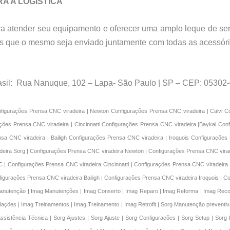
A A LOGÍSTICA
para atender seu equipamento e oferecer uma amplo leque de se
s que o mesmo seja enviado juntamente com todas as acessóri
rasil: Rua Nanuque, 102 – Lapa- São Paulo | SP – CEP: 05302-
 Assistência Técnica | Promecam Ajustes | Promecam Ajuste | Promecam Configurações | Promecam Setup | Promecam Diagnóstico | Promecam Instalação | Promecam Instalações | Promecam Treinamentos | Promecam Treinamento | Promecam Retrofit | Gasparini Manutenção preventiva | Gasparini Manutenção corretiva | Gasparini Manutenção | Gasparini Manutenções | Gasparini Conserto | Gasparini Reparo | Gasparini Reforma | Gasparini Recondicionamento | Gasparini Assistência Técnica | Gasparini Ajustes | Gasparini Ajuste | Gasparini Configurações | Gasparini Setup | Gasparini Diagnóstico | Gasparini Instalação | Gasparini Instalações | Gasparini Treinamentos | Gasparini Treinamento | Gasparini Retrofit | GMC Manutenção preventiva | GMC Manutenção corretiva | GMC Manutenção | GMC Manutenções | GMC Conserto | GMC Reparo | GMC Reforma | GMC Recondicionamento | GMC Assistência Técnica | GMC Ajustes | GMC Ajuste | GMC Configurações | GMC Setup | GMC Diagnóstico | GMC Instalação | GMC Instalações | GMC Treinamentos | GMC Treinamento | GMC Retrofit | Cincinnatti Manutenção preventiva | Cincinnatti Manutenção corretiva | Cincinnatti Manutenção | Cincinnatti Manutenções | Cincinnatti Conserto | Cincinnatti Reparo | Cincinnatti Reforma | Cincinnatti Recondicionamento | Cincinnatti Assistência Técnica | Cincinnatti Ajustes | Cincinnatti Ajuste | Cincinnatti Configurações | Cincinnatti Setup | Cincinnatti Diagnóstico | Cincinnatti Instalação | Cincinnatti Instalações | Cincinnatti Treinamentos | Cincinnatti Treinamento | Cincinnatti Retrofit | Baykal Manutenção preventiva | Baykal Manutenção corretiva | Baykal Manutenção | Baykal Manutenções | Baykal Conserto | Baykal Reparo | Baykal Reforma | Baykal Recondicionamento | Baykal Assistência Técnica | Baykal Ajustes | Baykal Ajuste | Baykal Configurações | Baykal Setup | Baykal Diagnóstico | Baykal Instalação | Baykal Instalações | Baykal Treinamentos | Baykal Treinamento | Baykal Retrofit | US Industrial Manutenção preventiva | US Industrial Manutenção corretiva | US Industrial Manutenção | US Industrial Manutenções | US Industrial Conserto | US Industrial Reparo | US Industrial Reforma | US Industrial Recondicionamento | US Industrial Assistência Técnica | US Industrial Ajustes | US Industrial Ajuste | US Industrial Configurações | US Industrial Setup | US Industrial Diagnóstico | US Industrial Instalação | US Industrial Instalações | US Industrial Treinamentos | US Industrial Treinamento | US Industrial Retrofit | Durma Manutenção preventiva | Durma Manutenção corretiva | Durma Manutenção | Durma Manutenções | Durma Conserto | Durma Reparo | Durma Reforma | Durma Recondicionamento | Durma Assistência Técnica | Durma Ajustes | Durma Ajuste | Durma Configurações | Durma Setup | Durma Diagnóstico | Durma Instalação | Durma Instalações | Durma Treinamentos | Durma Treinamento | Durma Retrofit | Bailigh Manutenção preventiva | Bailigh Manutenção corretiva | Bailigh Manutenção | Bailigh Manutenções | Bailigh Conserto | Bailigh Reparo | Bailigh Reforma | Bailigh Recondicionamento | Bailigh Assistência Técnica | Bailigh Ajustes | Bailigh Ajuste | Bailigh Configurações | Bailigh Setup | Bailigh Diagnóstico | Bailigh Instalação | Bailigh Instalações | Bailigh Treinamentos | Bailigh Treinamento | Bailigh Retrofit | Iroquois Manutenção preventiva | Iroquois Manutenção corretiva | Iroquois Manutenção | Iroquois Manutenções | Iroquois Conserto | Iroquois Reparo | Iroquois Reforma | Iroquois Recondicionamento | Iroquois Assistência Técnica | Iroquois Ajustes | Iroquois Ajuste | Iroquois Configurações | Iroquois Setup | Iroquois Diagnóstico | Iroquois Instalação | Iroquois Instalações | Iroquois Treinamentos | Iroquois Treinamento | Iroquois