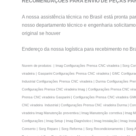
RECOMENDAÇÕES PARA ENVIO DE PEÇAS PAR
A nossa assistência técnica no Brasil está pronta 
nosso departamento técnico e engenharia solicitamo
original se houver
Endereço da nossa logística para recebimento no B
Nuvem de produtos: | Imag Configurações Prensa CNC viradeira | Sorg Configurações Prensa CNC viradeira | Newton Configurações Prensa CNC viradeira | Calvi Configurações Prensa CNC viradeira | Promecam Configurações Prensa CNC viradeira | Gasparini Configurações Prensa CNC viradeira | GMC Configurações Prensa CNC viradeira | Cincinnatti Configurações Prensa CNC viradeira |Baykal Configurações Prensa CNC viradeira |US Configurações Prensa CNC viradeira | Industrial Configurações Prensa CNC viradeira | Durma Configurações Prensa CNC viradeira | Bailigh Configurações Prensa CNC viradeira | Iroquois Configurações Prensa CNC viradeira | Multimarcas Configurações Prensa CNC viradeira || Configurações Prensa CNC viradeira Imag | Configurações Prensa CNC viradeira Sorg | Configurações Prensa CNC viradeira Newton | Configurações Prensa CNC viradeira Calvi | Configurações Prensa CNC viradeira Promecam | Configurações Prensa CNC viradeira Gasparini | Configurações Prensa CNC viradeira GMC | Configurações Prensa CNC viradeira Cincinnatti | Configurações Prensa CNC viradeira | Baykal | Configurações Prensa CNC viradeira | US | Configurações Prensa CNC viradeira Industrial | Configurações Prensa CNC viradeira Durma | Configurações Prensa CNC viradeira Bailigh | Configurações Prensa CNC viradeira Iroquois | Configurações Prensa CNC viradeira Multimarcas | Configurações Prensa CNC viradeira Imag Manutenção preventiva | Imag Manutenção corretiva | Imag Manutenção | Imag Manutenções | Imag Conserto | Imag Reparo | Imag Reforma | Imag Recondicionamento | Imag Assistência Técnica | Imag Ajustes | Imag Ajuste | Imag Configurações | Imag Setup | Imag Diagnóstico | Imag Instalação | Imag Instalações | Imag Treinamentos | Imag Treinamento | Imag Retrofit | Sorg Manutenção preventiva | Sorg Manutenção corretiva | Sorg Manutenção | Sorg Manutenções | Sorg Conserto | Sorg Reparo | Sorg Reforma | Sorg Recondicionamento | Sorg Assistência Técnica | Sorg Ajustes | Sorg Ajuste | Sorg Configurações | Sorg Setup | Sorg Diagnóstico | Sorg Instalação | Sorg Instalações | Sorg Treinamentos | Sorg Treinamento | Sorg Retrofit | Newton Manutenção preventiva | Newton Manutenção corretiva | Newton Manutenção | Newton Manutenções | Newton Conserto | Newton Reparo | Newton Reforma | Newton Recondicionamento | Newton Assistência Técnica | Newton Ajustes | Newton Ajuste | Newton Configurações | Newton Setup | Newton Diagnóstico | Newton Instalação | Newton Instalações | Newton Treinamentos | Newton Treinamento | Newton Retrofit | Calvi Manutenção preventiva | Calvi Manutenção corretiva | Calvi Manutenção | Calvi Manutenções | Calvi Conserto | Calvi Reparo | Calvi Reforma | Calvi Recondicionamento | Calvi Assistência Técnica | Calvi Ajustes | Calvi Ajuste | Calvi Configurações | Calvi Setup | Calvi Diagnóstico | Calvi Instalação | Calvi Instalações | Calvi Treinamentos | Calvi Treinamento | Calvi Retrofit | Promecam Manutenção preventiva | Promecam Manutenção corretiva | Promecam Manutenção | Promecam Manutenções | Promecam Conserto | Promecam Reparo | Promecam Reforma | Promecam Recondicionamento | Promecam