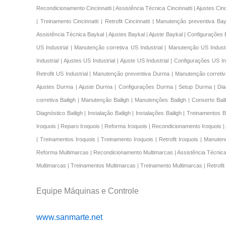
US Industrial | Manutenção corretiva US Industrial | Manutenção US Indust
Industrial | Ajustes US Industrial | Ajuste US Industrial | Configurações US I
Retrofit US Industrial | Manutenção preventiva Durma | Manutenção corr
Ajustes Durma | Ajuste Durma | Configurações Durma | Setup Durma | Dia
corretiva Bailigh | Manutenção Bailigh | Manutenções Bailigh | Conserto Bailig
Diagnóstico Bailigh | Instalação Bailigh | Instalações Bailigh | Treinamentos
Iroquois | Reparo Iroquois | Reforma Iroquois | Recondicionamento Iroquois | A
| Treinamentos Iroquois | Treinamento Iroquois | Retrofit Iroquois | Manu
Reforma Multimarcas | Recondicionamento Multimarcas | Assistência Técnica M
Multimarcas | Treinamentos Multimarcas | Treinamento Multimarcas | Retrofit
Equipe Máquinas e Controle
www.sanmarte.net