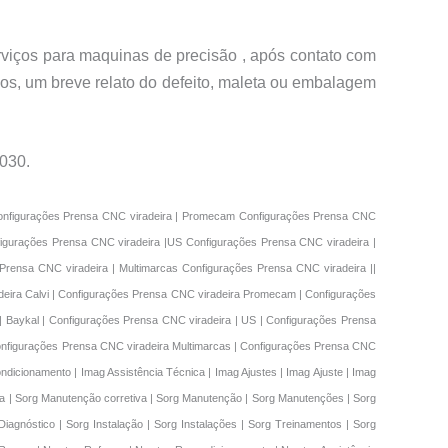
rviços para maquinas de precisão , após contato com
os, um breve relato do defeito, maleta ou embalagem
030.
 Retrofit | Multimarcas Manutenção preventiva | Multimarcas Manutenção corretiva | Multimarcas Manutenção | Multimarcas Manutenções | Multimarcas Conserto | Multimarcas Reparo | Multimarcas Reforma | Multimarcas Recondicionamento | Multimarcas Assistncia Técnica | Multimarcas Ajustes | Multimarcas Ajuste | Multimarcas Configurações | Multimarcas Setup | Multimarcas Diagnóstico | Multimarcas Instalação | Multimarcas Instalações | Multimarcas Treinamentos | Multimarcas Treinamento | Multimarcas Retrofit | Manutenção preventiva Imag | Manutenção corretiva Imag | Manutenção Imag | Manutenções Imag | Conserto Imag | Reparo Imag | Reforma Imag | Recondicionamento Imag | Assistência Técnica Imag | Ajustes Imag | Ajuste Imag | Configurações Imag | Setup Imag | Diagnóstico Imag | Instalação Imag | Instalações Imag | Treinamentos Imag | Treinamento Imag | Retrofit Imag Manutenção preventiva Sorg | Manutenção corretiva Sorg | Manutenção Sorg | Manutenções Sorg | Conserto Sorg | Reparo Sorg | Reforma Sorg | Recondicionamento Sorg | Assistência Técnica Sorg | Ajustes Sorg | Ajuste Sorg | Configurações Sorg | Setup Sorg | Diagnóstico Sorg | Instalação Sorg | Instalações Sorg | Treinamentos Sorg | Treinamento Sorg | Retrofit Sorg | Manutenção preventiva Newton | Manutenção corretiva Newton | Manutenção Newton | Manutenções Newton | Conserto Newton | Reparo Newton | Reforma Newton | Recondicionamento Newton | Assistência Técnica Newton | Ajustes Newton | Ajuste Newton | Configurações Newton | Setup Newton | Diagnóstico Newton | Instalação Newton | Instalações Newton | Treinamentos Newton | Treinamento Newton | Retrofit NewtonManutenção preventiva Calvi | Manutenção corretiva Calvi | Manutenção Calvi | Manutenções Calvi | Conserto Calvi | Reparo Calvi | Reforma Calvi | Recondicionamento Calvi | Assistência Técnica Calvi | Ajustes Calvi | Ajuste Calvi | Configurações Calvi | Setup Calvi | Diagnóstico Calvi | Instalação Calvi | Instalações Calvi | Treinamentos Calvi | Treinamento Calvi | Retrofit Calvi | Manutenção preventiva Promecam | Manutenção corretiva Promecam | Manutenção Promecam | Manutenções Promecam | Conserto Promecam | Reparo Promecam | Reforma Promecam | Recondicionamento Promecam | Assistência Técnica Promecam | Ajustes Promecam | Ajuste Promecam | Configurações Promecam | Setup Promecam | Diagnóstico Promecam | Instalação Promecam | Instalações Promecam | Treinamentos Promecam | Treinamento Promecam | Retrofit Promecam | Manutenção preventiva Gasparini | Manutenção corretiva Gasparini | Manutenção Gasparini | Manutenções Gasparini | Conserto Gasparini | Reparo Gasparini | Reforma Gasparini | Recondicionamento Gasparini | Assistência Técnica Gasparini | Ajustes Gasparini | Ajuste Gasparini | Configurações Gasparini | Setup Gasparini | Diagnóstico Gasparini | Instalação Gasparini | Instalações Gasparini | Treinamentos Gasparini | Treinamento Gasparini | Retrofit Gasparini | Manutenção preventiva GMC | Manutenção corretiva GMC | Manutenção GMC | Manutenções GMC | Conserto GMC | Reparo GMC | Reforma GMC | Recondicionamento GMC | Assistência Técnica GMC | Ajustes GMC | A