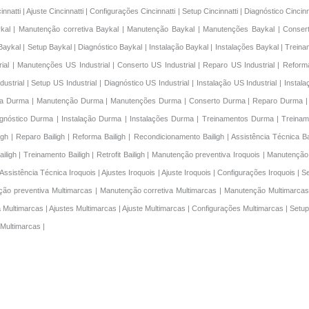
rial | Manutenções US Industrial | Conserto US Industrial | Reparo US Industrial | Reform
ndustrial | Setup US Industrial | Diagnóstico US Industrial | Instalação US Industrial | Insta
etiva Durma | Manutenção Durma | Manutenções Durma | Conserto Durma | Reparo Durma 
gnóstico Durma | Instalação Durma | Instalações Durma | Treinamentos Durma | Treiname
h | Reparo Bailigh | Reforma Bailigh | Recondicionamento Bailigh | Assistência Técnica Baili
 Bailigh | Treinamento Bailigh | Retrofit Bailigh | Manutenção preventiva Iroquois | Manuten
ssistência Técnica Iroquois | Ajustes Iroquois | Ajuste Iroquois | Configurações Iroquois | Set
tenção preventiva Multimarcas | Manutenção corretiva Multimarcas | Manutenção Multimarc
ultimarcas | Ajustes Multimarcas | Ajuste Multimarcas | Configurações Multimarcas | Setup 
 Multimarcas |