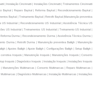
Manutenção preventiva
a US Industrial | Recondicionamento US Industrial | Assistência Técnica US
lações US Industrial | Treinamentos US Industrial | Treinamento US Industrial |
| Reforma Durma | Recondicionamento Durma | Assistência Técnica Durma |
nto Durma | Retrofit Durma | Manutenção preventiva Bailigh | Manutenção
gh | Ajustes Bailigh | Ajuste Bailigh | Configurações Bailigh | Setup Bailigh |
ção corretiva Iroquois | Manutenção Iroquois | Manutenções Iroquois | Conserto
up Iroquois | Diagnóstico Iroquois | Instalação Iroquois | Instalações Iroquois
as | Manutenções Multimarcas | Conserto Multimarcas | Reparo Multimarcas |
Multimarcas | Diagnóstico Multimarcas | Instalação Multimarcas | Instalações