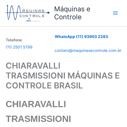
Ir
Máquinas e
para
Controle
o
conteúdo
WhatsApp (11) 93903 2283
Telefone
(11) 2501 5799
contato@maquinasecontrole.com.br
CHIARAVALLI
TRASMISSIONI MÁQUINAS E
CONTROLE BRASIL
CHIARAVALLI
TRASMISSIONI