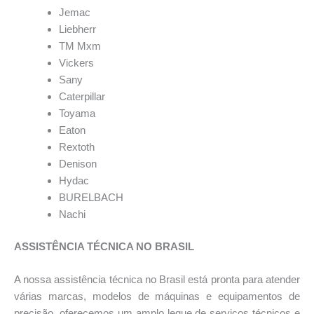
Jemac
Liebherr
TM Mxm
Vickers
Sany
Caterpillar
Toyama
Eaton
Rextoth
Denison
Hydac
BURELBACH
Nachi
ASSISTÊNCIA TÉCNICA NO BRASIL
A nossa assistência técnica no Brasil está pronta para atender
várias marcas, modelos de máquinas e equipamentos de
precisão, oferecemos um amplo leque de serviços técnicos e