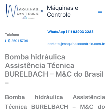
Ir
Máquinas e
para
Controle
o
conteúdo
WhatsApp (11) 93903 2283
Telefone
(11) 2501 5799
contato@maquinasecontrole.com.br
Bomba hidráulica
Assistência Técnica
BURELBACH – M&C do Brasil
–
Bomba hidráulica Assistência
Técnica BURELBACH – M&C do