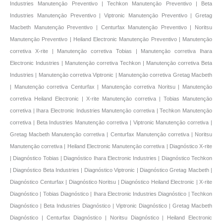
Industries Manutençāo Preventivo | Techkon Manutençāo Preventivo | Beta
Industries Manutençāo Preventivo | Viptronic Manutençāo Preventivo | Gretag
Macbeth Manutençāo Preventivo | Centurfax Manutençāo Preventivo | Noritsu
Manutençāo Preventivo | Heiland Electronic Manutençāo Preventivo | Manutençāo
corretiva X-rite | Manutençāo corretiva Tobias | Manutençāo corretiva Ihara
Electronic Industries | Manutençāo corretiva Techkon | Manutençāo corretiva Beta
Industries | Manutençāo corretiva Viptronic | Manutençāo corretiva Gretag Macbeth
| Manutençāo corretiva Centurfax | Manutençāo corretiva Noritsu | Manutençāo
corretiva Heiland Electronic | X-rite Manutençāo corretiva | Tobias Manutençāo
corretiva | Ihara Electronic Industries Manutençāo corretiva | Techkon Manutençāo
corretiva | Beta Industries Manutençāo corretiva | Viptronic Manutençāo corretiva |
Gretag Macbeth Manutençāo corretiva | Centurfax Manutençāo corretiva | Noritsu
Manutençāo corretiva | Heiland Electronic Manutençāo corretiva | Diagnóstico X-rite
| Diagnóstico Tobias | Diagnóstico Ihara Electronic Industries | Diagnóstico Techkon
| Diagnóstico Beta Industries | Diagnóstico Viptronic | Diagnóstico Gretag Macbeth |
Diagnóstico Centurfax | Diagnóstico Noritsu | Diagnóstico Heiland Electronic | X-rite
Diagnóstico | Tobias Diagnóstico | Ihara Electronic Industries Diagnóstico | Techkon
Diagnóstico | Beta Industries Diagnóstico | Viptronic Diagnóstico | Gretag Macbeth
Diagnóstico | Centurfax Diagnóstico | Noritsu Diagnóstico | Heiland Electronic