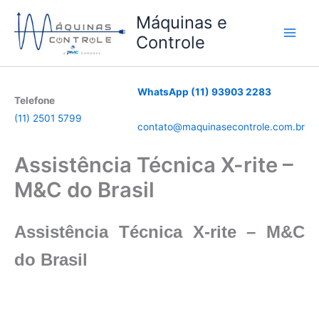
Ir
Máquinas e
para
Controle
o
conteúdo
WhatsApp (11) 93903 2283
Telefone
(11) 2501 5799
contato@maquinasecontrole.com.br
Assistência Técnica X-rite –
M&C do Brasil
Assistência Técnica X-rite – M&C
do Brasil
*